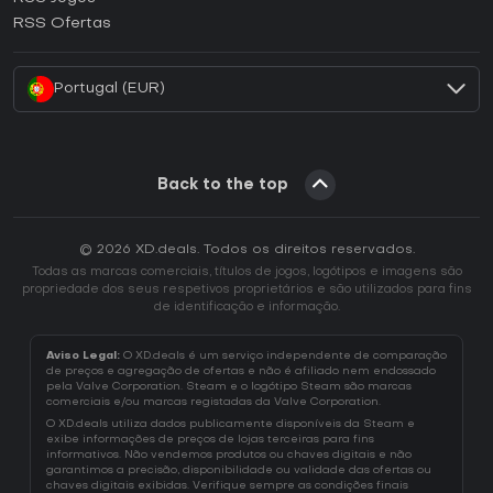
Como ativar uma CD Key EA App?
RSS Ofertas
Como ativar uma CD Key Battle.net?
Portugal (EUR)
Back to the top
© 2026 XD.deals. Todos os direitos reservados.
Todas as marcas comerciais, títulos de jogos, logótipos e imagens são
propriedade dos seus respetivos proprietários e são utilizados para fins
de identificação e informação.
Aviso Legal:
O XD.deals é um serviço independente de comparação
de preços e agregação de ofertas e não é afiliado nem endossado
pela Valve Corporation. Steam e o logótipo Steam são marcas
comerciais e/ou marcas registadas da Valve Corporation.
O XD.deals utiliza dados publicamente disponíveis da Steam e
exibe informações de preços de lojas terceiras para fins
informativos. Não vendemos produtos ou chaves digitais e não
garantimos a precisão, disponibilidade ou validade das ofertas ou
chaves digitais exibidas. Verifique sempre as condições finais