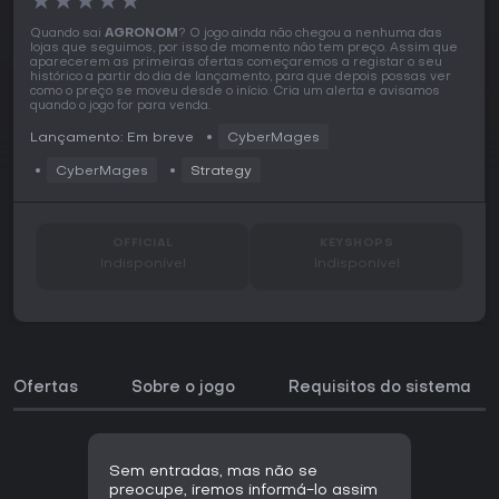
★
★
★
★
★
Quando sai
AGRONOM
? O jogo ainda não chegou a nenhuma das
lojas que seguimos, por isso de momento não tem preço. Assim que
aparecerem as primeiras ofertas começaremos a registar o seu
histórico a partir do dia de lançamento, para que depois possas ver
como o preço se moveu desde o início. Cria um alerta e avisamos
quando o jogo for para venda.
Lançamento: Em breve
CyberMages
CyberMages
Strategy
OFFICIAL
KEYSHOPS
Indisponível
Indisponível
Ofertas
Sobre o jogo
Requisitos do sistema
Sem entradas, mas não se
preocupe, iremos informá-lo assim