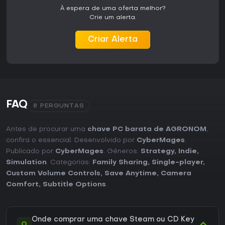
À espera de uma oferta melhor?
Crie um alerta.
Criar Alerta
FAQ
8 PERGUNTAS
Antes de procurar uma
chave PC barata de AGRONOM
,
confira o essencial. Desenvolvido por
CyberMages
.
Publicado por
CyberMages
. Géneros:
Strategy
,
Indie
,
Simulation
. Categorias:
Family Sharing
,
Single-player
,
Custom Volume Controls
,
Save Anytime
,
Camera
Comfort
,
Subtitle Options
.
Onde comprar uma chave Steam ou CD Key
Q