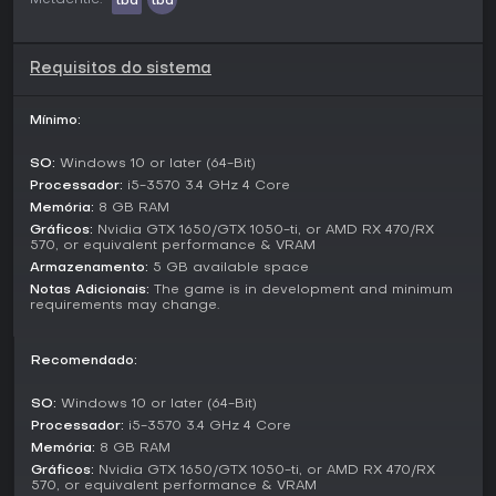
tbd
tbd
separados; a jogabilidade se desenrola numa campanha
narrativa que segue a história de realizar o sonho do
Gramps Makar.
Requisitos do sistema
Playtests permitiram que jogadores testassem os sistemas
principais, com atualizações refinando a gestão de robôs e
Mínimo:
mecânicas de cultivo. Essa estrutura mantém o ênfase em
planejamento estratégico e automação, sem variações de
SO:
Windows 10 or later (64-Bit)
modos distintos.
Processador:
i5-3570 3.4 GHz 4 Core
História e Ambientação
Memória:
8 GB RAM
Gráficos:
Nvidia GTX 1650/GTX 1050-ti, or AMD RX 470/RX
Ambientado no século 22 em Marte, AGRONOM entrelaça
570, or equivalent performance & VRAM
tradições da Europa Oriental num mundo futurista. Você
Armazenamento:
5 GB available space
constrói uma casa aconchegante inspirada nos desejos do
Notas Adicionais:
The game is in development and minimum
Gramps Makar pela falecida esposa Sofia, com toques
requirements may change.
como geleia de ameixa e pepinos em conserva em meio a
cenários high-tech.
Recomendado:
A narrativa confronta metas familiares pessoais com
pressões corporativas da AgroNova, gerando tensão por
SO:
Windows 10 or later (64-Bit)
meio de gestão de recursos e interações com vizinhos que
Processador:
i5-3570 3.4 GHz 4 Core
podem levar a cooperação ou conflito.
Memória:
8 GB RAM
Vale a Pena Jogar?
Gráficos:
Nvidia GTX 1650/GTX 1050-ti, or AMD RX 470/RX
570, or equivalent performance & VRAM
AGRONOM atrai fãs de simulações de automação e cultivo,