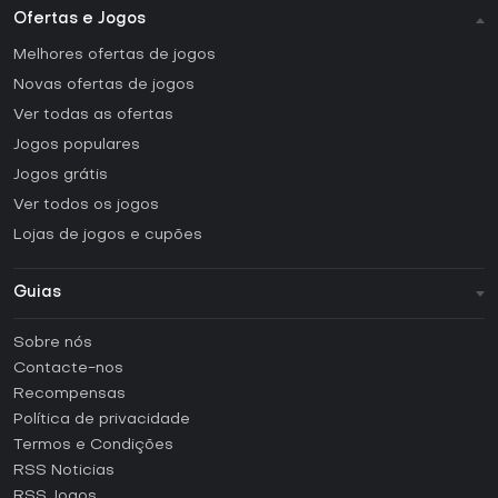
Ofertas e Jogos
Melhores ofertas de jogos
Novas ofertas de jogos
Ver todas as ofertas
Jogos populares
Jogos grátis
Ver todos os jogos
Lojas de jogos e cupões
Guias
FAQ
Sobre nós
Guias e tutoriais
Contacte-nos
Como ativar uma CD Key Steam?
Recompensas
Como ativar uma CD Key Epic Games?
Política de privacidade
Termos e Condições
Como ativar uma CD Key GOG?
RSS Noticias
Como ativar uma CD Key Ubisoft Connect?
RSS Jogos