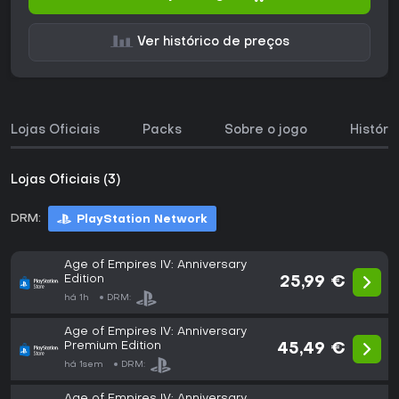
Ver histórico de preços
Lojas Oficiais
Packs
Sobre o jogo
Históri
Lojas Oficiais (3)
DRM:
PlayStation Network
Age of Empires IV: Anniversary
Edition
25,99 €
há 1h
DRM:
Age of Empires IV: Anniversary
Premium Edition
45,49 €
há 1sem
DRM:
Age of Empires IV: Anniversary