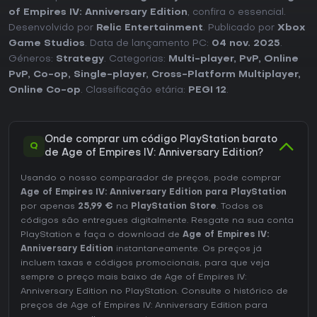
of Empires IV: Anniversary Edition
, confira o essencial.
Desenvolvido por
Relic Entertainment
. Publicado por
Xbox
Game Studios
. Data de lançamento PC:
04 nov. 2025
.
Géneros:
Strategy
. Categorias:
Multi-player
,
PvP
,
Online
PvP
,
Co-op
,
Single-player
,
Cross-Platform Multiplayer
,
Online Co-op
. Classificação etária:
PEGI 12
.
Onde comprar um código PlayStation barato
Q
de Age of Empires IV: Anniversary Edition?
Usando o nosso comparador de preços, pode comprar
Age of Empires IV: Anniversary Edition para PlayStation
por apenas
25,99 €
na
PlayStation Store
. Todos os
códigos são entregues digitalmente. Resgate na sua conta
PlayStation e faça o download de
Age of Empires IV:
Anniversary Edition
instantaneamente. Os preços já
incluem taxas e códigos promocionais, para que veja
sempre o preço mais baixo de Age of Empires IV:
Anniversary Edition no
PlayStation
. Consulte o
histórico de
preços de Age of Empires IV: Anniversary Edition
para