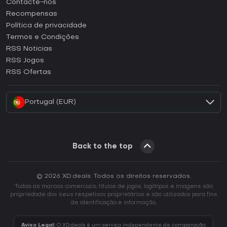
Contacte-nos
Como ativar uma CD Key Steam?
Recompensas
Como ativar uma CD Key Epic Games?
Política de privacidade
Termos e Condições
Como ativar uma CD Key GOG?
RSS Noticias
Como ativar uma CD Key Ubisoft Connect?
RSS Jogos
Como ativar uma CD Key EA App?
RSS Ofertas
Como ativar uma CD Key Battle.net?
Portugal (EUR)
Back to the top
© 2026 XD.deals. Todos os direitos reservados.
Todas as marcas comerciais, títulos de jogos, logótipos e imagens são
propriedade dos seus respetivos proprietários e são utilizados para fins
de identificação e informação.
Aviso Legal:
O XD.deals é um serviço independente de comparação