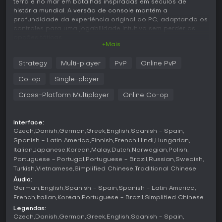
terra e no mar em batalhas inspiradas em séculos de
história mundial. A versão de console mantém a
profundidade da experiência original do PC, adaptando os
controles para uma jogabilidade intuitiva sem perder as
opções táticas.
+Mais
Jogabilidade
Strategy
Multi-player
PvP
Online PvP
O ciclo principal gira em torno da coleta de recursos como
madeira, comida, ouro e pedra para construir edifícios,
Co-op
Single-player
treinar unidades e pesquisar tecnologias. As civilizações
progridem por quatro eras, desbloqueando unidades e
Cross-Platform Multiplayer
Online Co-op
habilidades mais poderosas a cada avanço. Cada uma
das dez civilizações disponíveis possui unidades, bônus e
estilos de jogo exclusivos, incentivando abordagens
Interface:
diferentes para expansão e combate. As batalhas exigem
Czech
Danish
German
Greek
English
Spanish - Spain
posicionamento de infantaria, cavalaria, arqueiros e
Spanish - Latin America
Finnish
French
Hindi
Hungarian
equipamentos de cerco, com adaptação ao terreno e à
Italian
Japanese
Korean
Malay
Dutch
Norwegian
Polish
composição inimiga. O combate naval entra em cena
Portuguese - Portugal
Portuguese - Brazil
Russian
Swedish
quando os mapas incluem cursos d'água, exigindo
Turkish
Vietnamese
Simplified Chinese
Traditional Chinese
equilíbrio entre forças terrestres e produção de navios.
Áudio:
German
English
Spanish - Spain
Spanish - Latin America
No modo single-player, uma campanha com foco narrativo
French
Italian
Korean
Portuguese - Brazil
Simplified Chinese
guia os novatos por objetivos e mecânicas. Tutoriais
Legendas:
completos explicam desde o reconhecimento até a gestão
Czech
Danish
German
Greek
English
Spanish - Spain
econômica e os contra-ataques entre unidades. Jogadores