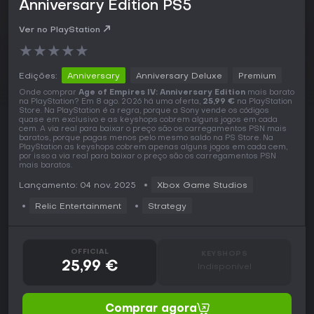
Anniversary Edition PS5
Ver no PlayStation
★
★
★
★
★
Edições:
Anniversary
Anniversary Deluxe
Premium
Onde comprar
Age of Empires IV: Anniversary Edition
mais barato
na PlayStation? Em 8 ago. 2026 há uma oferta,
25,99 €
na PlayStation
Store. Na PlayStation é a regra, porque a Sony vende os códigos
quase em exclusivo e as keyshops cobrem alguns jogos em cada
cem. A via real para baixar o preço são os carregamentos PSN mais
baratos, porque pagas menos pelo mesmo saldo na PS Store. Na
PlayStation as keyshops cobrem apenas alguns jogos em cada cem,
por isso a via real para baixar o preço são os carregamentos PSN
mais baratos.
Lançamento: 04 nov. 2025
Xbox Game Studios
Relic Entertainment
Strategy
OFFICIAL
KEYSHOPS
25,99 €
Indisponível
Comprar agora