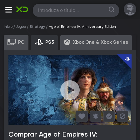
Todas
Início
Jogos
Strategy
Age of Empires IV: Anniversary Edition
PC
PS5
Xbox One & Xbox Series
Comprar Age of Empires IV: