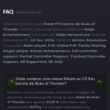
FAQ
9 PERGUNTAS
Antes de procurar uma
chave PC barata de Aces of
Thunder
, confira o essencial. Desenvolvido por
Gaijin
Entertainment
. Publicado por
Gaijin Network Ltd
. Data de
lançamento PC:
03 fev. 2026
. Géneros:
Action
,
Simulation
.
Categorias:
Multi-player
,
PvP
,
Online PvP
,
Family Sharing
,
Single-player
,
Steam Achievements
,
Full controller
support
,
Partial Controller Support
,
Tracked Controller
Support
,
VR Supported
,
VR Only
.
Onde comprar uma chave Steam ou CD Key
Q
barata de Aces of Thunder?
Usando o nosso comparador de preços e códigos de
desconto verificados, pode comprar uma
chave de Aces
of Thunder
por apenas
29,68 €
. Esta oferta está
disponível na
G2Play
e é uma das mais baratas do