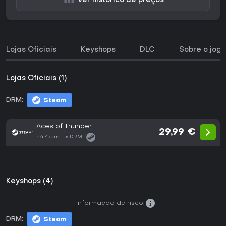
Ver histórico de preços
Lojas Oficiais
Keyshops
DLC
Sobre o jogo
Lojas Oficiais (1)
DRM:
Steam
Aces of Thunder
29,99 €
há 4sem
DRM:
Keyshops (4)
Informação de risco:
DRM:
Steam