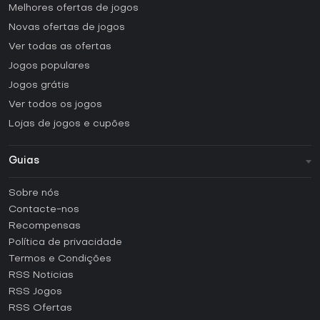
Melhores ofertas de jogos
Novas ofertas de jogos
Ver todas as ofertas
Jogos populares
Jogos grátis
Ver todos os jogos
Lojas de jogos e cupões
Guias
FAQ
Sobre nós
Guias e tutoriais
Contacte-nos
Como ativar uma CD Key Steam?
Recompensas
Como ativar uma CD Key Epic Games?
Política de privacidade
Termos e Condições
Como ativar uma CD Key GOG?
RSS Noticias
Como ativar uma CD Key Ubisoft Connect?
RSS Jogos
Como ativar uma CD Key EA App?
RSS Ofertas
Como ativar uma CD Key Battle.net?