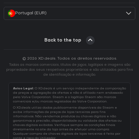
Portugal (EUR)
Back to the top
© 2026 XD.deals. Todos os direitos reservados.
Todas as marcas comerciais, títulos de jogos, logótipos e imagens são
propriedade dos seus respetivos proprietários e são utilizados para fins
de identificação e informação.
Aviso Legal:
O XD.deals é um serviço independente de comparação
de preços e agregação de ofertas e não é afiliado nem endossado
pela Valve Corporation. Steam e o logótipo Steam são marcas
comerciais e/ou marcas registadas da Valve Corporation.
O XD.deals utiliza dados publicamente disponíveis da Steam e
exibe informações de preços de lojas terceiras para fins
informativos. Não vendemos produtos ou chaves digitais e não
garantimos a precisão, disponibilidade ou validade das ofertas ou
chaves digitais exibidas. Verifique sempre as condições finais
diretamente no site da loja antes de efetuar uma compra.
Qualquer compra de chaves digitais de lojas terceiras é feita por
conta e risco do Utilizador.