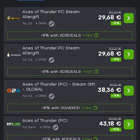
Aces of Thunder PC Steam
32,27 €
Altergift
29,68 €
-8%
há 2d
DRM:
copy
-8% with XD8DEALS
Aces of Thunder PC Steam
32,27 €
Altergift
29,68 €
-8%
há 2d
DRM:
copy
-8% with XD8DEALS
Aces of Thunder (PC) - Steam Gift
41,70 €
- GLOBAL
38,36 €
-8%
há 2d
DRM:
copy
-8% with G2A8XDD
50,81 €
Aces of Thunder (PC)
43,18 €
há 1sem
DRM:
-15%
copy
-15% with XDDEALS