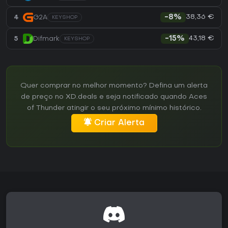
38,36 €
4
G2A
-8%
KEYSHOP
43,18 €
5
Difmark
-15%
KEYSHOP
Quer comprar no melhor momento? Defina um alerta
de preço no XD.deals e seja notificado quando Aces
of Thunder atingir o seu próximo mínimo histórico.
Criar Alerta