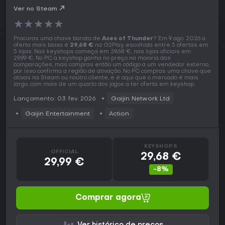
Ver no Steam
★
★
★
★
★
Procuras uma chave barata de
Aces of Thunder
? Em 9 ago. 2026 a
oferta mais baixa é
29,68 €
na G2Play, escolhida entre 5 ofertas em
5 lojas. Nas keyshops começa em 29,68 €, nas lojas oficiais em
29,99 €. No PC a keyshop ganha no preço na maioria das
comparações, mas compras então um código a um vendedor externo,
por isso confirma a região de ativação. No PC compras uma chave que
ativas na Steam ou noutro cliente, e é aqui que o mercado é mais
largo, com mais de um quarto dos jogos a ter oferta em keyshop.
Lançamento: 03 fev. 2026
Gaijin Network Ltd
Gaijin Entertainment
Action
KEYSHOPS
OFFICIAL
29,68 €
29,99 €
-8%
Comprar agora