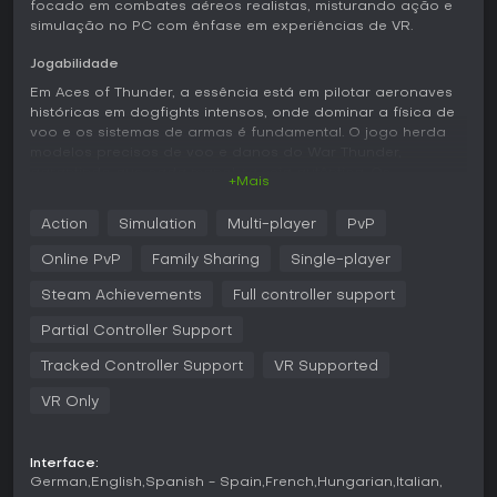
focado em combates aéreos realistas, misturando ação e
simulação no PC com ênfase em experiências de VR.
Jogabilidade
Em Aces of Thunder, a essência está em pilotar aeronaves
históricas em dogfights intensos, onde dominar a física de
voo e os sistemas de armas é fundamental. O jogo herda
modelos precisos de voo e danos do War Thunder,
garantindo que cada manobra seja autêntica. Os
+Mais
jogadores controlam tudo da perspectiva do cockpit,
gerenciando aceleradores e manchetes, com suporte
Action
Simulation
Multi-player
PvP
completo a hardware HOTAS. O modo VR eleva isso com
interações diretas nos elementos do cockpit via controles
Online PvP
Family Sharing
Single-player
manuais, enquanto a opção em tela plana atende
configurações tradicionais. Os combates exigem superar
Steam Achievements
Full controller support
adversários, disparar metralhadoras ou lançar bombas e
Partial Controller Support
lidar com fatores ambientais em mapas variados. Um
hangar permite examinar as aeronaves de perto entre
Tracked Controller Support
VR Supported
sessões, aprofundando a preparação.
VR Only
As mecânicas pedem prática para assimilar o
comportamento único de cada avião, como as diferenças
de manuseio entre o P-51 Mustang e o Bf 109. Danos
Interface:
impactam o desempenho de forma realista, exigindo
German
English
Spanish - Spain
French
Hungarian
Italian
decisões táticas em batalha. Enfrentamentos multiplayer