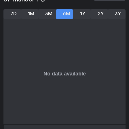
of Thunder PC
7D
1M
3M
6M
1Y
2Y
3Y