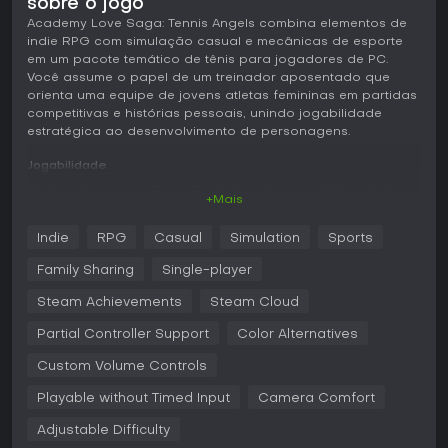
sobre o jogo
Academy Love Saga: Tennis Angels combina elementos de
indie RPG com simulação casual e mecânicas de esporte
em um pacote temático de tênis para jogadores de PC.
Você assume o papel de um treinador aposentado que
orienta uma equipe de jovens atletas femininas em partidas
competitivas e histórias pessoais, unindo jogabilidade
estratégica ao desenvolvimento de personagens.
Jogabilidade
Em Academy Love Saga: Tennis Angels, as partidas giram
+Mais
em torno de ação de tênis em tempo real, onde
posicionamento e timing são decisivos. Você controla os
Indie
RPG
Casual
Simulation
Sports
personagens na quadra, escolhendo o momento para
disparos carregados com precisão no posicionamento da
Family Sharing
Single-player
bola ou corridas até a rede para jogadas agressivas,
sempre monitorando os níveis de stamina para evitar o
Steam Achievements
Steam Cloud
esgotamento. Construir tensão nos rallies permite ativar
Partial Controller Support
Color Alternatives
habilidades especiais capazes de virar o jogo, como
smashes potentes ou manobras defensivas. Fora das
Custom Volume Controls
partidas, os sistemas de RPG possibilitam subir de nível nos
personagens para melhorar stats como velocidade e
Playable without Timed Input
Camera Comfort
potência, desbloqueando novas habilidades adaptadas a
diferentes estilos de jogo. Compras de equipamentos
Adjustable Difficulty
personalizam ainda mais cada atleta, reforçando pontos