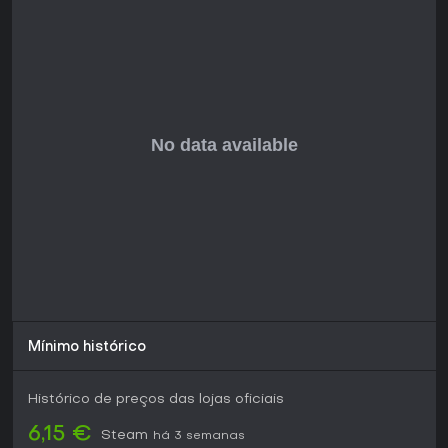
profundidade dos personagens, embora alguns apontem a
duração curta. Sem temporadas contínuas ou grandes
updates recentes confirmados, o jogo se sustenta pelo
conteúdo principal. Se tênis estratégico com um toque de
romance atrai, e você aceita uma produção indie, ele
entrega bom custo-benefício para jogadores casuais em
busca de algo diferente dos títulos puramente esportivos.
Para gamers competitivos, o tournament mode garante
replayability, mas quem busca multiplayer profundo deve
procurar em outro lugar, já que é focado em single-player.
Mínimo histórico
Histórico de preços das lojas oficiais
6,15 €
Steam
há 3 semanas