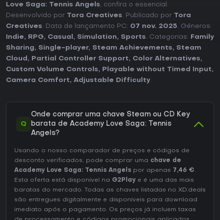
Love Saga: Tennis Angels
, confira o essencial.
Desenvolvido por
Tora Creatives
. Publicado por
Tora
Creatives
. Data de lançamento PC:
07 nov. 2025
. Géneros:
Indie
,
RPG
,
Casual
,
Simulation
,
Sports
. Categorias:
Family
Sharing
,
Single-player
,
Steam Achievements
,
Steam
Cloud
,
Partial Controller Support
,
Color Alternatives
,
Custom Volume Controls
,
Playable without Timed Input
,
Camera Comfort
,
Adjustable Difficulty
.
Onde comprar uma chave Steam ou CD Key
Q
barata de Academy Love Saga: Tennis
Angels?
Usando o nosso comparador de preços e códigos de
desconto verificados, pode comprar uma
chave de
Academy Love Saga: Tennis Angels
por apenas
7,46 €
.
Esta oferta está disponível na
G2Play
e é uma das mais
baratas do mercado. Todas as chaves listadas no XD.deals
são entregues digitalmente e disponíveis para download
imediato após o pagamento. Os preços já incluem taxas
de processamento e códigos promocionais aplicados,