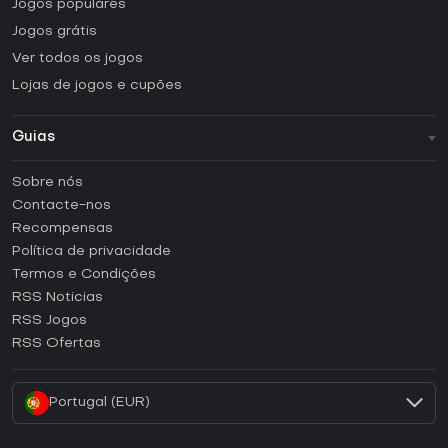
Jogos populares
Jogos grátis
Ver todos os jogos
Lojas de jogos e cupões
Guias
FAQ
Sobre nós
Guias e tutoriais
Contacte-nos
Como ativar uma CD Key Steam?
Recompensas
Como ativar uma CD Key Epic Games?
Política de privacidade
Termos e Condições
Como ativar uma CD Key GOG?
RSS Noticias
Como ativar uma CD Key Ubisoft Connect?
RSS Jogos
Como ativar uma CD Key EA App?
RSS Ofertas
Como ativar uma CD Key Battle.net?
Portugal (EUR)