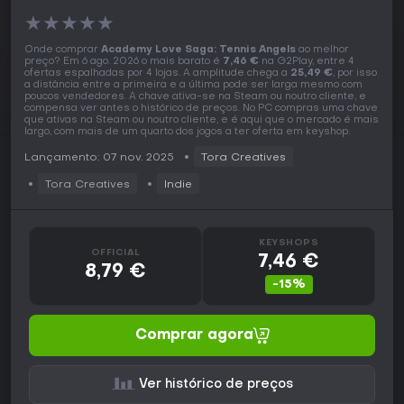
★
★
★
★
★
Onde comprar
Academy Love Saga: Tennis Angels
ao melhor
preço? Em 6 ago. 2026 o mais barato é
7,46 €
na G2Play, entre 4
ofertas espalhadas por 4 lojas. A amplitude chega a
25,49 €
, por isso
a distância entre a primeira e a última pode ser larga mesmo com
poucos vendedores. A chave ativa-se na Steam ou noutro cliente, e
compensa ver antes o histórico de preços. No PC compras uma chave
que ativas na Steam ou noutro cliente, e é aqui que o mercado é mais
largo, com mais de um quarto dos jogos a ter oferta em keyshop.
Lançamento: 07 nov. 2025
Tora Creatives
Tora Creatives
Indie
KEYSHOPS
OFFICIAL
7,46 €
8,79 €
-15%
Comprar agora
Ver histórico de preços