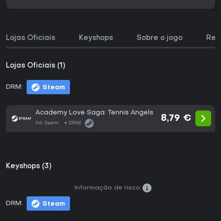
Lojas Oficiais
Keyshops
Sobre o jogo
Req
Lojas Oficiais (1)
DRM:
Steam
Academy Love Saga: Tennis Angels
8,79 €
há 2sem
DRM:
Keyshops (3)
Informação de risco:
DRM:
Steam