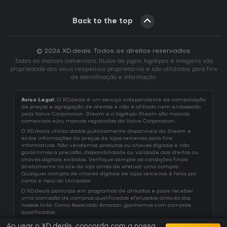
Back to the top
© 2026 XD.deals. Todos os direitos reservados.
Todas as marcas comerciais, títulos de jogos, logótipos e imagens são
propriedade dos seus respetivos proprietários e são utilizados para fins
de identificação e informação.
Aviso Legal:
O XD.deals é um serviço independente de comparação
de preços e agregação de ofertas e não é afiliado nem endossado
pela Valve Corporation. Steam e o logótipo Steam são marcas
comerciais e/ou marcas registadas da Valve Corporation.
O XD.deals utiliza dados publicamente disponíveis da Steam e
exibe informações de preços de lojas terceiras para fins
informativos. Não vendemos produtos ou chaves digitais e não
garantimos a precisão, disponibilidade ou validade das ofertas ou
chaves digitais exibidas. Verifique sempre as condições finais
diretamente no site da loja antes de efetuar uma compra.
Qualquer compra de chaves digitais de lojas terceiras é feita por
conta e risco do Utilizador.
O XD.deals participa em programas de afiliados e pode receber
uma comissão de compras qualificadas efetuadas através dos
nossos links. Como Associado Amazon, ganhamos com compras
qualificadas.
Ao usar o XD.deals, concorda com a nossa