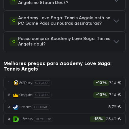
Q
Angels no Steam Deck?
Academy Love Saga: Tennis Angels está no
Q
PC Game Pass ou noutras assinaturas?
Posso comprar Academy Love Saga: Tennis
Q
Angels aqui?
Melhores preços para Academy Love Saga:
Tennis Angels
7,46 €
1
G2Play
-15%
KEYSHOP
7,46 €
2
Kinguin
-15%
KEYSHOP
8,79 €
3
Steam
OFFICIAL
25,49 €
4
Difmark
-15%
KEYSHOP