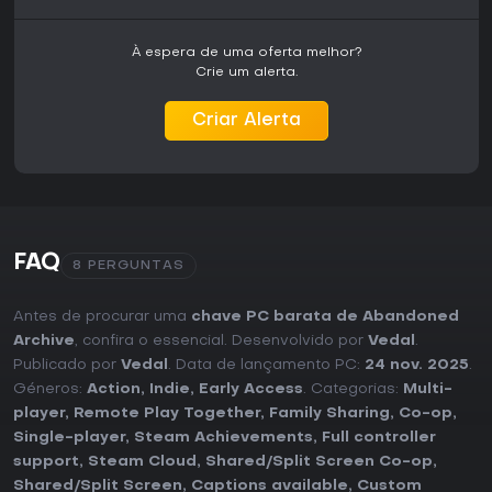
À espera de uma oferta melhor?
Crie um alerta.
Criar Alerta
FAQ
8 PERGUNTAS
Antes de procurar uma
chave PC barata de Abandoned
Archive
, confira o essencial. Desenvolvido por
Vedal
.
Publicado por
Vedal
. Data de lançamento PC:
24 nov. 2025
.
Géneros:
Action
,
Indie
,
Early Access
. Categorias:
Multi-
player
,
Remote Play Together
,
Family Sharing
,
Co-op
,
Single-player
,
Steam Achievements
,
Full controller
support
,
Steam Cloud
,
Shared/Split Screen Co-op
,
Shared/Split Screen
,
Captions available
,
Custom