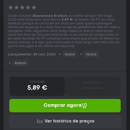
★
★
★
★
★
Onde comprar
Abandoned Archive
ao melhor preço? Em 9 ago.
2026 este título tem uma oferta,
5,89 €
na Steam. No PC é o caso
habitual, porque só cerca de um título em cada quatro consegue
oferta em keyshop e o resto fica na loja da plataforma. Não há nada a
comparar, mas seguimos este preço todos os dias e mostramos
como fica face às leituras anteriores, e um alerta de preço avisa-te
de cada descida. No PC compras uma chave que ativas na Steam ou
noutro cliente, e é aqui que o mercado é mais largo, com mais de um
quarto dos jogos a ter oferta em keyshop.
Lançamento: 24 nov. 2025
Vedal
Vedal
Action
OFFICIAL
KEYSHOPS
5,89 €
Indisponível
Comprar agora
Ver histórico de preços