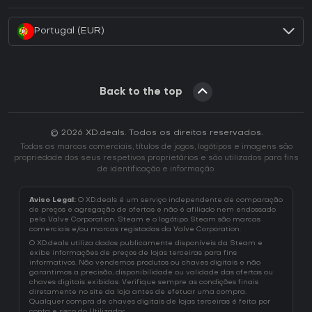
Como ativar uma CD Key Battle.net?
Portugal (EUR)
Back to the top
© 2026 XD.deals. Todos os direitos reservados.
Todas as marcas comerciais, títulos de jogos, logótipos e imagens são
propriedade dos seus respetivos proprietários e são utilizados para fins
de identificação e informação.
Aviso Legal:
O XD.deals é um serviço independente de comparação
de preços e agregação de ofertas e não é afiliado nem endossado
pela Valve Corporation. Steam e o logótipo Steam são marcas
comerciais e/ou marcas registadas da Valve Corporation.
O XD.deals utiliza dados publicamente disponíveis da Steam e
exibe informações de preços de lojas terceiras para fins
informativos. Não vendemos produtos ou chaves digitais e não
garantimos a precisão, disponibilidade ou validade das ofertas ou
chaves digitais exibidas. Verifique sempre as condições finais
diretamente no site da loja antes de efetuar uma compra.
Qualquer compra de chaves digitais de lojas terceiras é feita por
conta e risco do Utilizador.