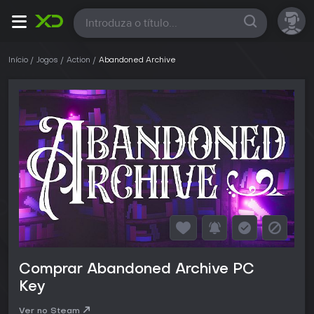
Todas
Início
Jogos
Action
Abandoned Archive
Comprar Abandoned Archive PC
Key
Ver no Steam