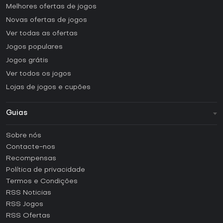
Melhores ofertas de jogos
Novas ofertas de jogos
Ver todas as ofertas
Jogos populares
Jogos grátis
Ver todos os jogos
Lojas de jogos e cupões
Guias
FAQ
Sobre nós
Guias e tutoriais
Contacte-nos
Como ativar uma CD Key Steam?
Recompensas
Como ativar uma CD Key Epic Games?
Política de privacidade
Termos e Condições
Como ativar uma CD Key GOG?
RSS Noticias
Como ativar uma CD Key Ubisoft Connect?
RSS Jogos
Como ativar uma CD Key EA App?
RSS Ofertas