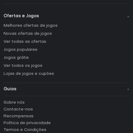
Ofertas e Jogos
Melhores ofertas de jogos
Novas ofertas de jogos
Ver todas as ofertas
Jogos populares
Jogos grátis
Ver todos os jogos
Lojas de jogos e cupões
Guias
FAQ
Sobre nós
Guias e tutoriais
Contacte-nos
Como ativar uma CD Key Steam?
Recompensas
Como ativar uma CD Key Epic Games?
Política de privacidade
Termos e Condições
Como ativar uma CD Key GOG?