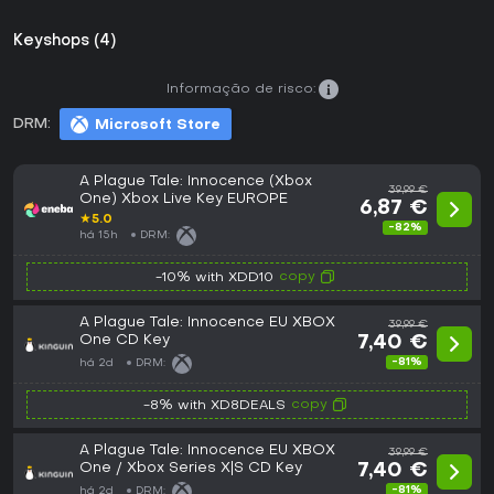
Keyshops (4)
Informação de risco:
DRM:
Microsoft Store
A Plague Tale: Innocence (Xbox
39,99 €
One) Xbox Live Key EUROPE
6,87 €
★
5.0
-82%
há 15h
DRM:
copy
-10% with XDD10
A Plague Tale: Innocence EU XBOX
39,99 €
One CD Key
7,40 €
-81%
há 2d
DRM:
copy
-8% with XD8DEALS
A Plague Tale: Innocence EU XBOX
39,99 €
One / Xbox Series X|S CD Key
7,40 €
-81%
há 2d
DRM: