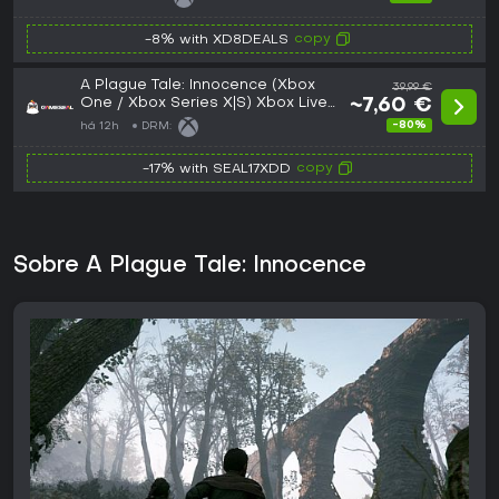
copy
-8% with XD8DEALS
A Plague Tale: Innocence (Xbox
39,99 €
One / Xbox Series X|S) Xbox Live
~7,60 €
Key - EU
-80%
há 12h
DRM:
copy
-17% with SEAL17XDD
Sobre A Plague Tale: Innocence