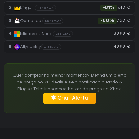
7,40 €
2
Kinguin
-81%
KEYSHOP
7,60 €
3
Gameseal
-80%
KEYSHOP
39,99 €
4
Microsoft Store
OFFICIAL
49,99 €
5
Allyouplay
OFFICIAL
Quer comprar no melhor momento? Defina um alerta
de preço no XD.deals e seja notificado quando A
Plague Tale: Innocence baixar de preço no Xbox.
Criar Alerta