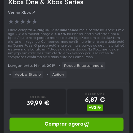
Xbox One & Xbox Series
Ver no Xbox
★
★
★
★
★
Onde comprar
A Plague Tale: Innocence
mais barato na Xbox? Em 6
ago. 2026 o melhor preço é
6,87 €
na Eneba, entre 6 ofertas em 5
lojas. Aqui é raro, porque menos de um jogo Xbox em cada dez tem
oferta em keyshop. Compensa, mas confirma primeiro se o título está
no Game Pass. O preço está entre os mais baixos do seu historial, só
esteve mais barato em 1% dos dias com dados. Na Xbox menos de
um jogo em cada dez tem oferta em keyshop, por isso antes de
comprares confirma se o título está no Game Pass.
Lançamento: 14 mai. 2019
Focus Entertainment
Asobo Studio
Action
KEYSHOPS
OFFICIAL
6,87 €
39,99 €
-82%
Comprar agora