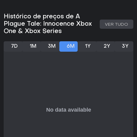
sem reaparecerem nas zonas já exploradas.
Modos de jogo
Histórico de preços de A
O jogo oferece apenas uma campanha single-player. Não
Plague Tale: Innocence Xbox
VER TUDO
existem modos competitivos ou cooperativos. A progressão
One & Xbox Series
segue uma sequência linear de capítulos que avançam a
história, sem missões secundárias ou caminhos alternativos.
Cada capítulo combina encontros de furtividade, enigmas
7D
1M
3M
6M
1Y
2Y
3Y
simples e momentos narrativos. É possível ajustar a
dificuldade das secções de combate e furtividade, mas a
estrutura mantém-se igual em todas as jogadas. A versão
melhorada para Xbox Series X|S inclui tempos de
carregamento mais rápidos e taxas de fotogramas
superiores, sem adicionar novos modos ou ramificações de
conteúdo.
Story and Atmosphere
A narrativa acompanha Amicia e Hugo enquanto fogem das
forças da Inquisição e descobrem a origem da misteriosa
condição de Hugo. O mundo transmite uma sensação de
opressão e detalhe, com aldeias em ruínas, florestas
escuras e ruas infestadas de ratos que reforçam o perigo
constante. As interpretações de voz e o design sonoro
intensificam o peso emocional da jornada, especialmente a