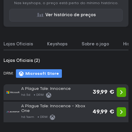
Nas keyshops, o preço está perto do mínimo histórico.
Ver histórico de preços
Lojas Oficiais
Keyshops
Sobre o jogo
His
Lojas Oficiais (2)
DRM:
Microsoft Store
A Plague Tale: Innocence
39,99 €
há 5d
DRM:
A Plague Tale: Innocence - Xbox
One
49,99 €
há 1sem
DRM: