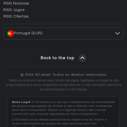
RSS Noticias
Como ativar uma CD Key Ubisoft Connect?
RSS Jogos
Como ativar uma CD Key EA App?
RSS Ofertas
Como ativar uma CD Key Battle.net?
Portugal (EUR)
Back to the top
© 2026 XD.deals. Todos os direitos reservados.
Todas as marcas comerciais, títulos de jogos, logótipos e imagens são
propriedade dos seus respetivos proprietários e são utilizados para fins
de identificação e informação.
Aviso Legal:
O XD.deals é um serviço independente de comparação
de preços e agregação de ofertas e não é afiliado nem endossado
pela Valve Corporation. Steam e o logótipo Steam são marcas
comerciais e/ou marcas registadas da Valve Corporation.
O XD.deals utiliza dados publicamente disponíveis da Steam e
exibe informações de preços de lojas terceiras para fins