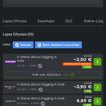
Lojas Oficiais
Keyshops
DLC
Sobre o jogo
Lojas Oficiais (10)
DRM:
Steam
Epic Games Launcher
4,33 €
A Game About Digging A
~2,50 €
Hole
Termina em 1 semana
há 21h
DRM:
-42%
copy
-10% with XDDEALS
4,33 €
A Game About Digging A Hole
~3,90 €
há 22h
DRM:
-9%
4,99 €
A Game About Digging A Hole
4,49 €
há 2sem
DRM:
-10%