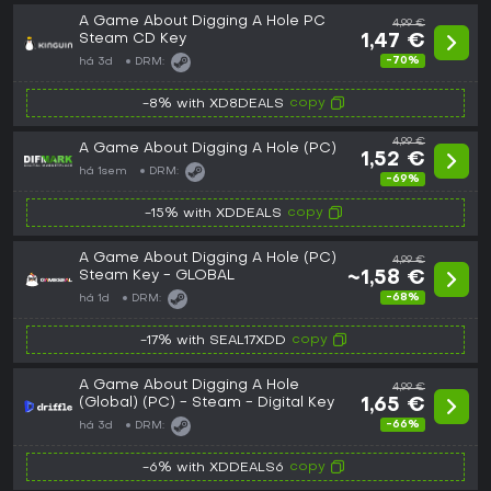
A Game About Digging A Hole PC
4,99 €
Steam CD Key
1,47 €
-70%
há 3d
DRM:
copy
-8% with XD8DEALS
4,99 €
A Game About Digging A Hole (PC)
1,52 €
há 1sem
DRM:
-69%
copy
-15% with XDDEALS
A Game About Digging A Hole (PC)
4,99 €
Steam Key - GLOBAL
~1,58 €
-68%
há 1d
DRM:
copy
-17% with SEAL17XDD
A Game About Digging A Hole
4,99 €
(Global) (PC) - Steam - Digital Key
1,65 €
-66%
há 3d
DRM:
copy
-6% with XDDEALS6