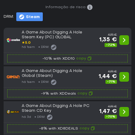
Informação de risco:
DRM:
Steam
A Game About Digging A Hole
4,99 €
Steam Key (PC) GLOBAL
1,35 €
★
5.0
-72%
há 1sem
DRM:
copy
-10% with XDD10
A Game About Digging A Hole
4,99 €
Global (Steam)
1,44 €
-71%
há 1sem
DRM:
copy
-9% with XDDeals
A Game About Digging A Hole PC
4,99 €
Steam CD Key
1,47 €
-70%
há 3d
DRM:
copy
-8% with XD8DEALS