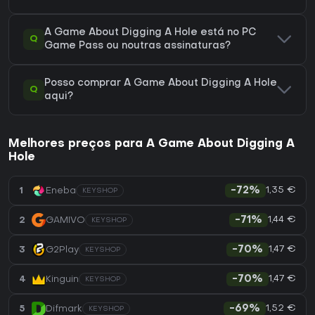
A Game About Digging A Hole está no PC
Q
Game Pass ou noutras assinaturas?
Posso comprar A Game About Digging A Hole
Q
aqui?
Melhores preços para A Game About Digging A
Hole
1,35 €
1
Eneba
-72%
KEYSHOP
1,44 €
2
GAMIVO
-71%
KEYSHOP
1,47 €
3
G2Play
-70%
KEYSHOP
1,47 €
4
Kinguin
-70%
KEYSHOP
1,52 €
5
Difmark
-69%
KEYSHOP