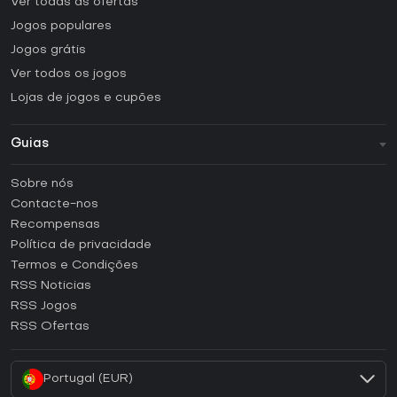
Ver todas as ofertas
Jogos populares
Jogos grátis
Ver todos os jogos
Lojas de jogos e cupões
Guias
FAQ
Sobre nós
Guias e tutoriais
Contacte-nos
Como ativar uma CD Key Steam?
Recompensas
Como ativar uma CD Key Epic Games?
Política de privacidade
Termos e Condições
Como ativar uma CD Key GOG?
RSS Noticias
Como ativar uma CD Key Ubisoft Connect?
RSS Jogos
Como ativar uma CD Key EA App?
RSS Ofertas
Como ativar uma CD Key Battle.net?
Portugal (EUR)