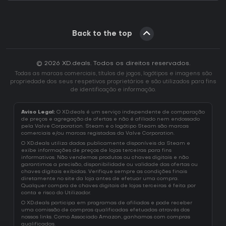
Back to the top
© 2026 XD.deals. Todos os direitos reservados.
Todas as marcas comerciais, títulos de jogos, logótipos e imagens são
propriedade dos seus respetivos proprietários e são utilizados para fins
de identificação e informação.
Aviso Legal:
O XD.deals é um serviço independente de comparação
de preços e agregação de ofertas e não é afiliado nem endossado
pela Valve Corporation. Steam e o logótipo Steam são marcas
comerciais e/ou marcas registadas da Valve Corporation.
O XD.deals utiliza dados publicamente disponíveis da Steam e
exibe informações de preços de lojas terceiras para fins
informativos. Não vendemos produtos ou chaves digitais e não
garantimos a precisão, disponibilidade ou validade das ofertas ou
chaves digitais exibidas. Verifique sempre as condições finais
diretamente no site da loja antes de efetuar uma compra.
Qualquer compra de chaves digitais de lojas terceiras é feita por
conta e risco do Utilizador.
O XD.deals participa em programas de afiliados e pode receber
uma comissão de compras qualificadas efetuadas através dos
nossos links. Como Associado Amazon, ganhamos com compras
qualificadas.