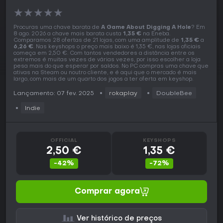
★
★
★
★
★
Procuras uma chave barata de
A Game About Digging A Hole
? Em
8 ago. 2026 a chave mais barata custa
1,35 €
na Eneba.
Comparamos 28 ofertas de 21 lojas, com uma amplitude de
1,35 €
a
6,26 €
. Nas keyshops o preço mais baixo é 1,35 €, nas lojas oficiais
começa em 2,50 €. Com tantos vendedores a distância entre os
extremos é muitas vezes de várias vezes, por isso escolher a loja
pesa mais do que esperar por saldos. No PC compras uma chave que
ativas na Steam ou noutro cliente, e é aqui que o mercado é mais
largo, com mais de um quarto dos jogos a ter oferta em keyshop.
Lançamento: 07 fev. 2025
rokaplay
DoubleBee
Indie
OFFICIAL
KEYSHOPS
2,50 €
1,35 €
-42%
-72%
Comprar agora
Ver histórico de preços