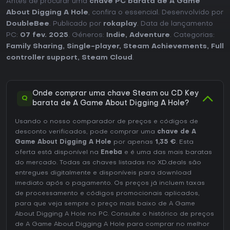
Antes de procurar uma
chave PC barata de A Game
About Digging A Hole
, confira o essencial. Desenvolvido por
DoubleBee
. Publicado por
rokaplay
. Data de lançamento
PC:
07 fev. 2025
. Géneros:
Indie
,
Adventure
. Categorias:
Family Sharing
,
Single-player
,
Steam Achievements
,
Full
controller support
,
Steam Cloud
.
Onde comprar uma chave Steam ou CD Key
Q
barata de A Game About Digging A Hole?
Usando o nosso comparador de preços e códigos de
desconto verificados, pode comprar uma
chave de A
Game About Digging A Hole
por apenas
1,35 €
. Esta
oferta está disponível na
Eneba
e é uma das mais baratas
do mercado. Todas as chaves listadas no XD.deals são
entregues digitalmente e disponíveis para download
imediato após o pagamento. Os preços já incluem taxas
de processamento e códigos promocionais aplicados,
para que veja sempre o preço mais baixo de A Game
About Digging A Hole no
PC
. Consulte o
histórico de preços
de A Game About Digging A Hole
para comprar no melhor