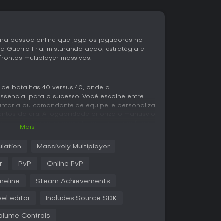
eira pessoa online que joga os jogadores no
da Guerra Fria, misturando ação, estratégia e
rontos multiplayer massivos.
 de batalhas 40 versus 40, onde a
sencial para o sucesso. Você escolhe entre
fantaria ou comandante de equipe, e personaliza
tos da era. A jogabilidade prioriza o manuseio
cas como superaquecimento de canos em fogo
+Mais
erfícies estáveis para metralhadoras. As balas
urante recargas, trazendo autenticidade sem
lation
Massively Multiplayer
r
PvP
Online PvP
mapas amplos pela Europa, com combates de
s, tanques e missões de fogo de apoio. O
meline
Steam Achievements
ge trabalho em equipe para flanqueamentos,
chave. A morte chega rápido devido à balística
vel editor
Includes Source SDK
 em um ou dois minutos, mantendo o ritmo
40 minutos. Uma camada metagame permite que
lume Controls
em a estratégia no estilo RTS, guiando