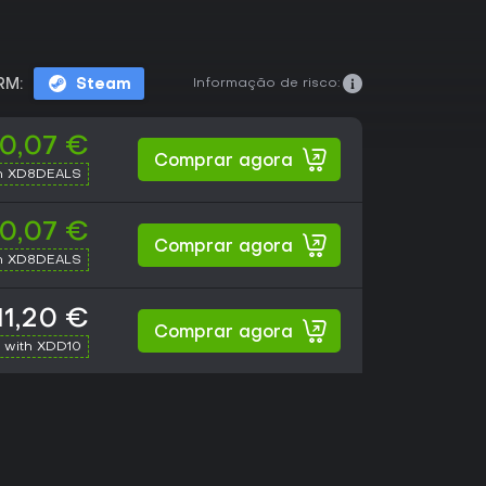
Informação de risco:
RM:
Steam
10,07 €
Comprar agora
h XD8DEALS
10,07 €
Comprar agora
h XD8DEALS
11,20 €
Comprar agora
 with XDD10