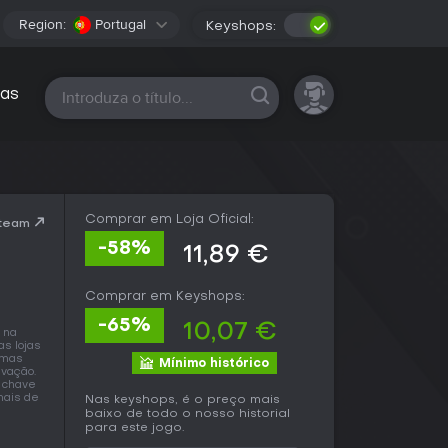
Region:
Portugal
Keyshops:
Todas as plataformas
as
Comprar em Loja Oficial:
Steam
-58%
11,89 €
Comprar em Keyshops:
-65%
10,07 €
na
as lojas
 mas
Mínimo histórico
ivação.
 chave
mais de
Nas keyshops, é o preço mais
baixo de todo o nosso historial
para este jogo.