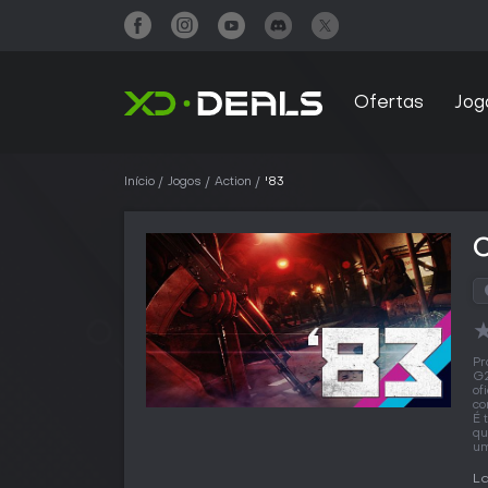
Ofertas
Jog
Início
Jogos
Action
'83
Pr
G2
of
co
É 
qu
um
La