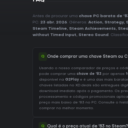
FAQ
Antes de procurar uma
chave PC barata de '8
PC:
23 abr. 2026
. Géneros:
Action
,
Strategy
,
Steam Timeline
,
Steam Achievements
,
Ste
without Timed Input
,
Stereo Sound
. Classifi
Q
Onde comprar uma chave Steam ou CD
Usando o nosso comparador de preços e códig
pode comprar uma
chave de '83
por apenas
1
disponível na
G2Play
e é uma das mais barata
chaves listadas no XD.deals são entregues digi
download imediato após o pagamento. Os preç
processamento e códigos promocionais aplica
preço mais baixo de '83 no
PC
. Consulte o
hist
comprar no melhor momento.
Q
Qual é o preço atual de '83 no Steam?