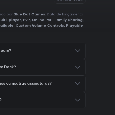
8 PERGUNTAS
cado por
Blue Dot Games
. Data de lançamento
ulti-player
,
PvP
,
Online PvP
,
Family Sharing
,
ailable
,
Custom Volume Controls
,
Playable
Steam?
am Deck?
ss ou noutras assinaturas?
?