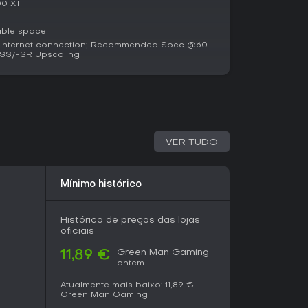
00 XT
pção atraente. Participantes de playtests
ivertidas, reminiscentes de títulos anteriores da
able space
 em builds iniciais. Ideal para jogadores com
nternet connection; Recommended Spec @60
s longos e mergulha direto na ação. Se você
LSS/FSR Upscaling
ealistas e acessíveis, vale a pena, especialmente
ates. No entanto, quem busca perfeição polida
.
VER TUDO
Mínimo histórico
Histórico de preços das lojas
oficiais
Green Man Gaming
11,89 €
ontem
Atualmente mais baixo:
11,89 €
Green Man Gaming