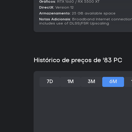
Gráficos:
RTX 1660 / RX 5500 XT
DirectX:
Version 12
Armazenamento:
25 GB available space
Notas Adicionais:
Broadband Internet connection
includes use of DLSS/FSR Upscaling
Histórico de preços de '83 PC
7D
1M
3M
6M