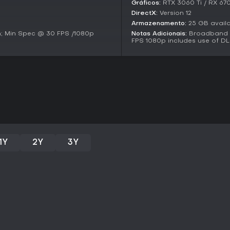
Gráficos:
RTX 3060 Ti / RX 67
de heróis solitários, '83 é uma o
DirectX:
Version 12
elogiaram as mecânicas de tiro d
Armazenamento:
25 GB avail
linhagem, apesar de alguns bugs
; Min Spec @ 30 FPS /1080p
Notas Adicionais:
Broadband I
pouco tempo, já que evita setup
FPS 1080p includes use of D
gosta de conflitos multiplayer r
com o suporte contínuo via upd
pode esperar mais refinamentos
1Y
2Y
3Y