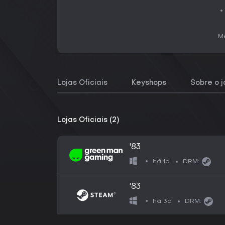
Me
Lojas Oficiais
Keyshops
Sobre o 
Lojas Oficiais (2)
'83
há 1d
DRM:
'83
há 3d
DRM: