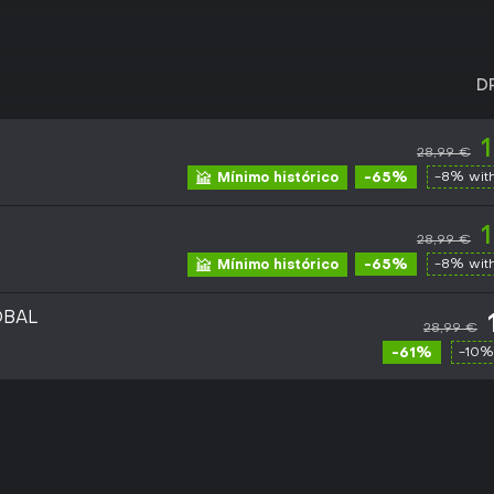
D
28,99 €
-65%
-8% wit
Mínimo histórico
28,99 €
-65%
-8% wit
Mínimo histórico
OBAL
28,99 €
-61%
-10%