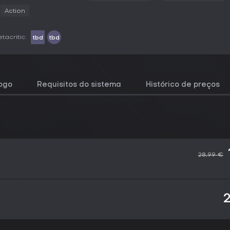
Action
tacritic:
tbd
tbd
jogo
Requisitos do sistema
Histórico de preços
28,99 €
2