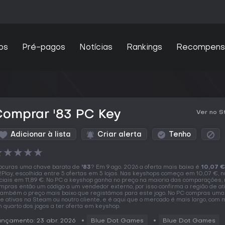
os
Pré-pagos
Notícias
Rankings
Recompens
Comprar '83 PC Key
Ver no 
Adicionar à lista
Criar alerta
Tenho
★
★
★
★
★
ocuras uma chave barata de
'83
? Em 9 ago. 2026 a oferta mais baixa é
10,07 €
Play, escolhida entre 5 ofertas em 5 lojas. Nas keyshops começa em 10,07 €, n
iciais em 11,89 €. No PC a keyshop ganha no preço na maioria das comparações,
mpras então um código a um vendedor externo, por isso confirma a região de at
também o preço mais baixo que registámos para este jogo. No PC compras uma
e ativas na Steam ou noutro cliente, e é aqui que o mercado é mais largo, com 
 quarto dos jogos a ter oferta em keyshop.
nçamento: 23 abr. 2026
Blue Dot Games
Blue Dot Games