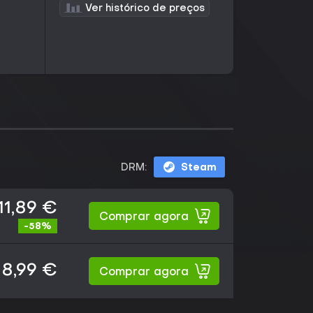
Ver histórico de preços
DRM:
Steam
11,89 €
Comprar agora
-58%
8,99 €
Comprar agora