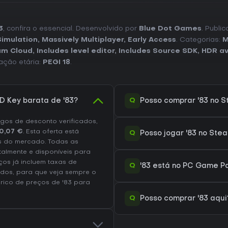
3
, confira o essencial. Desenvolvido por
Blue Dot Games
. Publi
Simulation
,
Massively Multiplayer
,
Early Access
. Categorias:
M
am Cloud
,
Includes level editor
,
Includes Source SDK
,
HDR av
cação etária:
PEGI 18
.
Q
 Key barata de '83?
Posso comprar '83 no 
os de desconto verificados,
0,07 €
. Esta oferta está
Q
Posso jogar '83 no Ste
s do mercado. Todas as
talmente e disponíveis para
os já incluem taxas de
Q
'83 está no PC Game Pa
dos, para que veja sempre o
órico de preços de '83
para
Q
Posso comprar '83 aqui