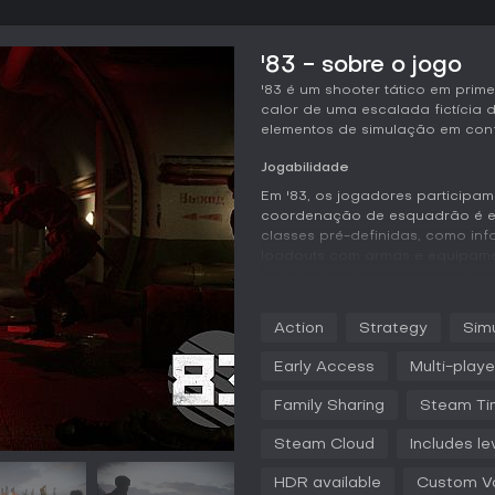
'83 - sobre o jogo
'83 é um shooter tático em prim
calor de uma escalada fictícia 
elementos de simulação em conf
Jogabilidade
Em '83, os jogadores participam
coordenação de esquadrão é es
classes pré-definidas, como in
loadouts com armas e equipamen
realista de armas, com mecâni
contínuo e a necessidade de sup
são preservadas corretamente d
Action
Strategy
Simu
complicações excessivas.
Early Access
Multi-playe
As partidas se desenrolam em 
infantaria, manobras de veículo
Family Sharing
Steam Ti
design focado em objetivos exi
distrações e captura de pontos 
Steam Cloud
Includes le
letal, mas os respawns ocorrem
acelerado em sessões de 30 a 
HDR available
Custom Vo
comandantes de equipe direcion