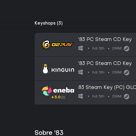
Keyshops (3)
'83 PC Steam CD Key
há 12h
DRM:
'83 PC Steam CD Key
há 12h
DRM:
83 Steam Key (PC) GL
há 12h
DRM:
★
5.0
(2)
Sobre '83