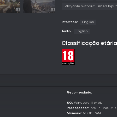
esquadrões rumo à vitória.
Playable without Timed Input
Modos de jogo
A experiência principal gira e
Interface:
English
forças da OTAN às do Pacto de 
Essas partidas destacam o contr
Áudio:
English
modos adicionais confirmados
por enquanto.
Classificação etári
Factions and Mechanics
Escolha entre OTAN ou Pacto d
equilibrados que refletem a tec
acessibilidade e realismo, pul
sem abrir mão dos perigos da 
incentivando comunicação para
comando permite táticas gerai
Atualizações recentes aprimora
mapas, incorporando feedback de
Recomendado:
segue em desenvolvimento ativo
com base no input da comunida
SO:
Windows 11 64bit
Processador:
Intel i5-12600K 
Vale a pena jogar?
Memória:
16 GB RAM
Para quem curte shooters tátic