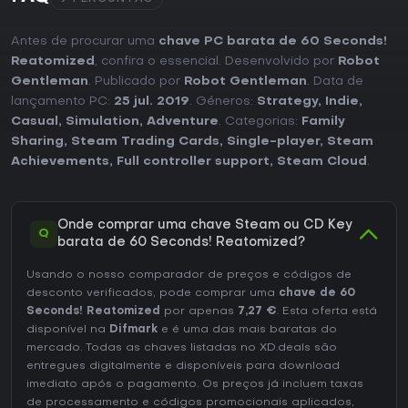
Antes de procurar uma
chave PC barata de 60 Seconds!
Reatomized
, confira o essencial. Desenvolvido por
Robot
Gentleman
. Publicado por
Robot Gentleman
. Data de
lançamento PC:
25 jul. 2019
. Géneros:
Strategy
,
Indie
,
Casual
,
Simulation
,
Adventure
. Categorias:
Family
Sharing
,
Steam Trading Cards
,
Single-player
,
Steam
Achievements
,
Full controller support
,
Steam Cloud
.
Onde comprar uma chave Steam ou CD Key
Q
barata de 60 Seconds! Reatomized?
Usando o nosso comparador de preços e códigos de
desconto verificados, pode comprar uma
chave de 60
Seconds! Reatomized
por apenas
7,27 €
. Esta oferta está
disponível na
Difmark
e é uma das mais baratas do
mercado. Todas as chaves listadas no XD.deals são
entregues digitalmente e disponíveis para download
imediato após o pagamento. Os preços já incluem taxas
de processamento e códigos promocionais aplicados,