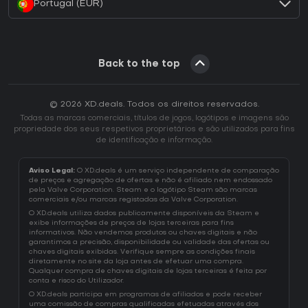
Portugal (EUR)
Back to the top
© 2026 XD.deals. Todos os direitos reservados.
Todas as marcas comerciais, títulos de jogos, logótipos e imagens são
propriedade dos seus respetivos proprietários e são utilizados para fins
de identificação e informação.
Aviso Legal:
O XD.deals é um serviço independente de comparação
de preços e agregação de ofertas e não é afiliado nem endossado
pela Valve Corporation. Steam e o logótipo Steam são marcas
comerciais e/ou marcas registadas da Valve Corporation.
O XD.deals utiliza dados publicamente disponíveis da Steam e
exibe informações de preços de lojas terceiras para fins
informativos. Não vendemos produtos ou chaves digitais e não
garantimos a precisão, disponibilidade ou validade das ofertas ou
chaves digitais exibidas. Verifique sempre as condições finais
diretamente no site da loja antes de efetuar uma compra.
Qualquer compra de chaves digitais de lojas terceiras é feita por
conta e risco do Utilizador.
O XD.deals participa em programas de afiliados e pode receber
uma comissão de compras qualificadas efetuadas através dos