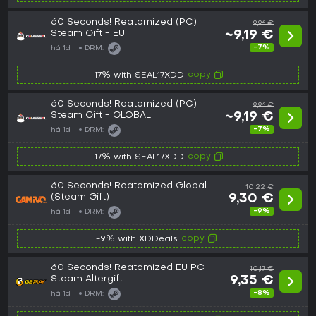
60 Seconds! Reatomized (PC)
9,96 €
Steam Gift - EU
~9,19 €
-7%
há 1d
DRM:
copy
-17% with SEAL17XDD
60 Seconds! Reatomized (PC)
9,96 €
Steam Gift - GLOBAL
~9,19 €
-7%
há 1d
DRM:
copy
-17% with SEAL17XDD
60 Seconds! Reatomized Global
10,22 €
(Steam Gift)
9,30 €
-9%
há 1d
DRM:
copy
-9% with XDDeals
60 Seconds! Reatomized EU PC
10,17 €
Steam Altergift
9,35 €
-8%
há 1d
DRM: