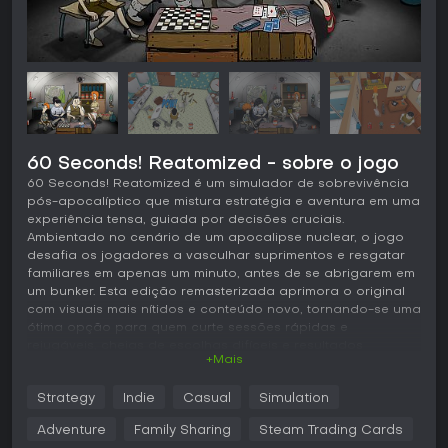
60 Seconds! Reatomized - sobre o jogo
60 Seconds! Reatomized é um simulador de sobrevivência
pós-apocalíptico que mistura estratégia e aventura em uma
experiência tensa, guiada por decisões cruciais.
Ambientado no cenário de um apocalipse nuclear, o jogo
desafia os jogadores a vasculhar suprimentos e resgatar
familiares em apenas um minuto, antes de se abrigarem em
um bunker. Esta edição remasterizada aprimora o original
com visuais mais nítidos e conteúdo novo, tornando-se uma
ótima opção para quem curte sessões rápidas e
rejugáveis, cheias de escolhas difíceis e resultados
+Mais
imprevisíveis.
Jogabilidade
Strategy
Indie
Casual
Simulation
O ciclo principal gira em torno de uma correria frenética de
Adventure
Family Sharing
Steam Trading Cards
60 segundos por uma casa gerada proceduralmente, onde