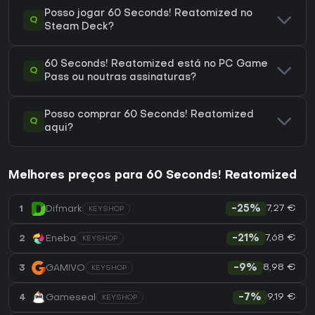
Posso jogar 60 Seconds! Reatomized no
Q
Steam Deck?
60 Seconds! Reatomized está no PC Game
Q
Pass ou noutras assinaturas?
Posso comprar 60 Seconds! Reatomized
Q
aqui?
Melhores preços para 60 Seconds! Reatomized
7,27 €
1
Difmark
-25%
KEYSHOP
7,68 €
2
Eneba
-21%
KEYSHOP
8,98 €
3
GAMIVO
-9%
KEYSHOP
9,19 €
4
Gameseal
-7%
KEYSHOP