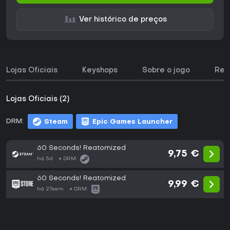
Ver histórico de preços
Lojas Oficiais
Keyshops
Sobre o jogo
Req
Lojas Oficiais (2)
DRM:
Steam
Epic Games Launcher
60 Seconds! Reatomized
9,75 €
há 5d
DRM:
60 Seconds! Reatomized
9,99 €
há 27sem
DRM: