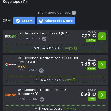
Keyshops (11)
Informação de risco:
DRM:
Steam
Microsoft Store
9,75 €
60 Seconds Reatomized (PC)
7,27 €
há 1sem
DRM:
-25%
copy
-15% with XDDEALS
60 Seconds! Reatomized XBOX LIVE
9,75 €
Key EUROPE
7,68 €
★
5.0
-21%
há 16h
DRM:
copy
-10% with XDD10
60 Seconds! Reatomized EU
9,87 €
(Steam Gift)
8,98 €
-9%
há 15h
DRM:
copy
-9% with XDDeals