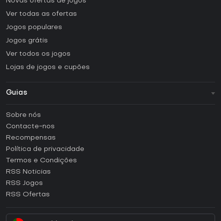
Novas ofertas de jogos
Ver todas as ofertas
Jogos populares
Jogos grátis
Ver todos os jogos
Lojas de jogos e cupões
Guias
FAQ
Sobre nós
Guias e tutoriais
Contacte-nos
Como ativar uma CD Key Steam?
Recompensas
Como ativar uma CD Key Epic Games?
Política de privacidade
Termos e Condições
Como ativar uma CD Key GOG?
RSS Noticias
Como ativar uma CD Key Ubisoft Connect?
RSS Jogos
Como ativar uma CD Key EA App?
RSS Ofertas
Como ativar uma CD Key Battle.net?