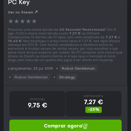
PC Key
Ver no Steam
★
★
★
★
★
Procuras uma chave barata de
60 Seconds! Reatomized
? Em 8
ago. 2026 a chave mais barata custa
7,27 €
na Difmark.
Comparamos 13 ofertas de 10 lojas, com uma amplitude de
7,27 €
a
10,66 €
. Nas keyshops o preço mais baixo é 7,27 €, nas lojas oficiais
começa em 9,75 €. Com tantos vendedores a distância entre os
extremos é muitas vezes de várias vezes, por isso escolher a loja
pesa mais do que esperar por saldos. No PC compras uma chave que
ativas na Steam ou noutro cliente, e é aqui que o mercado é mais
largo, com mais de um quarto dos jogos a ter oferta em keyshop.
Lançamento: 25 jul. 2019
Robot Gentleman
Robot Gentleman
Strategy
KEYSHOPS
OFFICIAL
7,27 €
9,75 €
-25%
Comprar agora