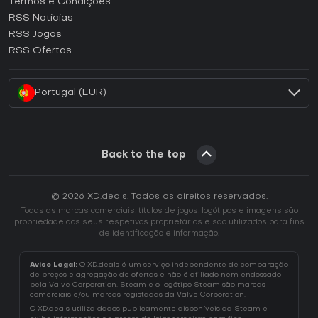
Termos e Condições
Como ativar uma CD Key GOG?
RSS Noticias
Como ativar uma CD Key Ubisoft Connect?
RSS Jogos
Como ativar uma CD Key EA App?
RSS Ofertas
Como ativar uma CD Key Battle.net?
Portugal (EUR)
Back to the top
© 2026 XD.deals. Todos os direitos reservados.
Todas as marcas comerciais, títulos de jogos, logótipos e imagens são
propriedade dos seus respetivos proprietários e são utilizados para fins
de identificação e informação.
Aviso Legal:
O XD.deals é um serviço independente de comparação
de preços e agregação de ofertas e não é afiliado nem endossado
pela Valve Corporation. Steam e o logótipo Steam são marcas
comerciais e/ou marcas registadas da Valve Corporation.
O XD.deals utiliza dados publicamente disponíveis da Steam e