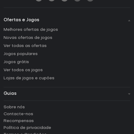
Ofertas e Jogos
Melhores ofertas de jogos
Novas ofertas de jogos
Ver todas as ofertas
Jogos populares
Jogos grátis
Ver todos os jogos
Lojas de jogos e cupões
Guias
FAQ
Sobre nós
Guias e tutoriais
Contacte-nos
Como ativar uma CD Key Steam?
Recompensas
Como ativar uma CD Key Epic Games?
Política de privacidade