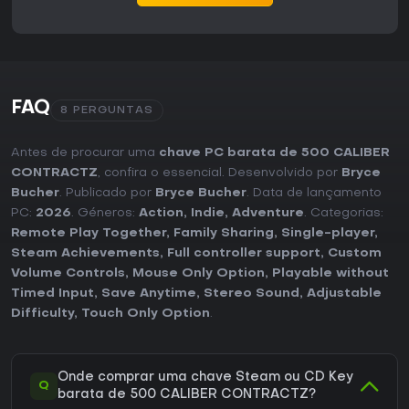
FAQ
8 PERGUNTAS
Antes de procurar uma
chave PC barata de 500 CALIBER
CONTRACTZ
, confira o essencial. Desenvolvido por
Bryce
Bucher
. Publicado por
Bryce Bucher
. Data de lançamento
PC:
2026
. Géneros:
Action
,
Indie
,
Adventure
. Categorias:
Remote Play Together
,
Family Sharing
,
Single-player
,
Steam Achievements
,
Full controller support
,
Custom
Volume Controls
,
Mouse Only Option
,
Playable without
Timed Input
,
Save Anytime
,
Stereo Sound
,
Adjustable
Difficulty
,
Touch Only Option
.
Onde comprar uma chave Steam ou CD Key
Q
barata de 500 CALIBER CONTRACTZ?