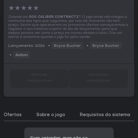
★
★
★
★
★
Quando sai
500 CALIBER CONTRACTZ
? O jogo ainda não chegou a
nenhuma das lojas que seguimos, por isso de momento não tem
preço. Assim que aparecerem as primeiras ofertas começaremos a
registar o seu histórico a partir do dia de lançamento, para que
depois possas ver como o preço se moveu desde o início. Cria um
alerta e avisamos quando o jogo for para venda.
Lançamento: 2026
Bryce Bucher
Bryce Bucher
Action
OFFICIAL
KEYSHOPS
Indisponível
Indisponível
Ofertas
Sobre o jogo
Requisitos do sistema