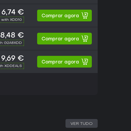
6,74 €
Comprar agora
 with XDD10
8,48 €
Comprar agora
th G2A8XDD
9,69 €
Comprar agora
ith XDDEALS
VER TUDO