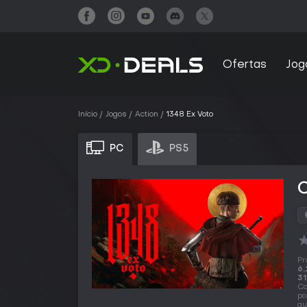
Ofertas
Jog
Início
Jogos
Action
1348 Ex Voto
PC
PS5
Pr
6,
31
Co
po
qu