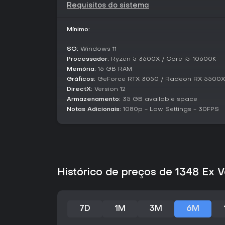
Requisitos do sistema
Mínimo:
SO:
Windows 11
Processador:
Ryzen 5 3600X / Core i5-10600K
Memória:
16 GB RAM
Gráficos:
GeForce RTX 3050 / Radeon RX 5500X
DirectX:
Version 12
Armazenamento:
35 GB available space
Notas Adicionais:
1080p - Low Settings - 30FPS
Histórico de preços de 1348 Ex 
7D
1M
3M
6M