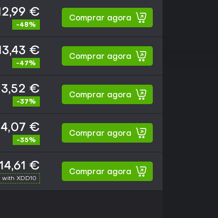
12,99 €
Comprar agora
-48%
13,43 €
Comprar agora
-47%
13,52 €
Comprar agora
-37%
14,07 €
Comprar agora
-35%
14,61 €
Comprar agora
 with XDD10