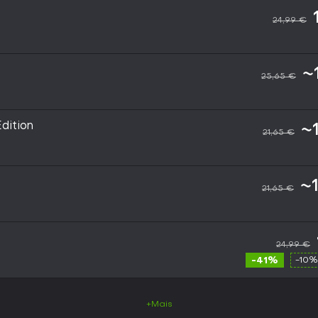
24,99 €
~
25,65 €
dition
~
21,65 €
~
21,65 €
24,99 €
-41%
-10%
+Mais