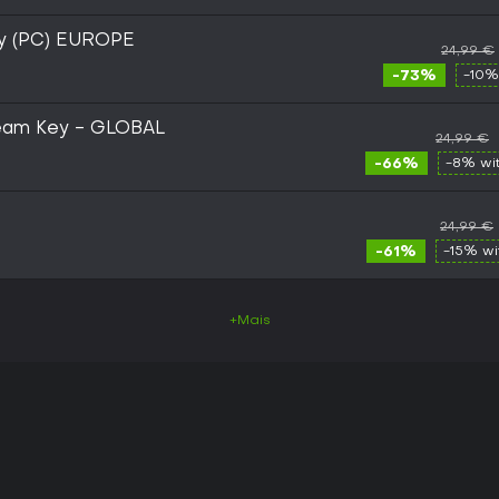
ey (PC) EUROPE
24,99 €
-73%
-10%
Steam Key - GLOBAL
24,99 €
-66%
-8% wi
24,99 €
-61%
-15% w
+Mais