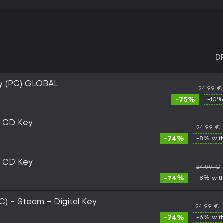
D
y (PC) GLOBAL
24,99 €
-75%
-10%
m CD Key
24,99 €
-74%
-8% wit
m CD Key
24,99 €
-74%
-8% wit
PC) - Steam - Digital Key
24,99 €
-74%
-6% wit