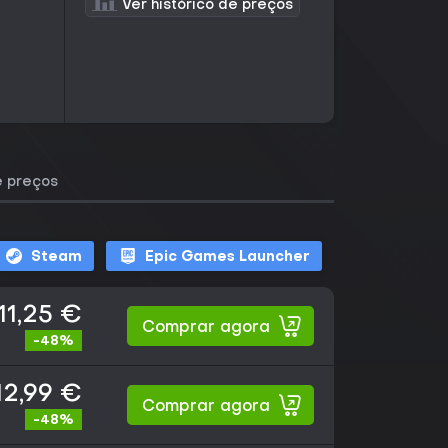
Ver histórico de preços
e preços
Steam
Epic Games Launcher
11,25 €
Comprar agora
-48%
12,99 €
Comprar agora
-48%