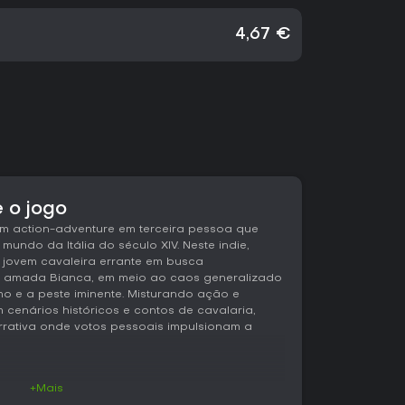
4,67 €
 o jogo
m action-adventure em terceira pessoa que
mundo da Itália do século XIV. Neste indie,
 jovem cavaleira errante em busca
 amada Bianca, em meio ao caos generalizado
mo e a peste iminente. Misturando ação e
 cenários históricos e contos de cavalaria,
rativa onde votos pessoais impulsionam a
+Mais
 torno de combates com espada que priorizam