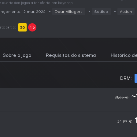
 quarto dos jogos a ter oferta em keyshop.
nçamento: 12 mar. 2026
Dear Villagers
Sedleo
Action
tacritic:
50
1.6
Sobre o jogo
Requisitos do sistema
Histórico d
DRM:
~
21,65 €
24,99 €