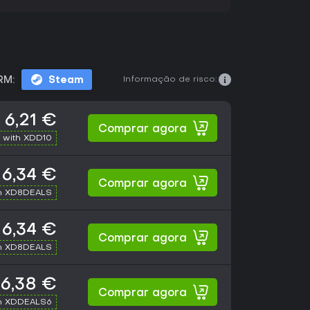
Informação de risco:
RM:
Steam
6,21 €
Comprar agora
 with XDD10
6,34 €
Comprar agora
h XD8DEALS
6,34 €
Comprar agora
h XD8DEALS
6,38 €
Comprar agora
h XDDEALS6