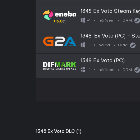
1348 Ex Voto Steam K
há 1sem
+1
DRM:
★
5.0
(1)
1348: Ex Voto (PC) - 
há 2d
+1
DRM:
1348 Ex Voto (PC)
há 1sem
+1
DRM:
1348 Ex Voto DLC (1)