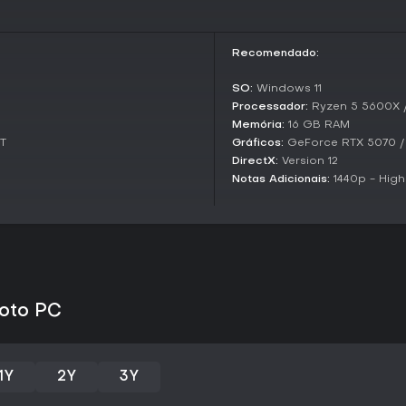
1348 Ex Voto atrai fãs de action
histórico, especialmente se voc
espada. No entanto, recebeu cr
performance no PC, que podem 
Recomendado:
jogadores elogiam a atmosfera i
repetitivas e glitches técnicos.
SO:
Windows 11
e tolera arestas não lapidadas
Processador:
Ryzen 5 5600X /
públicos mais amplos achem o tí
Memória:
16 GB RAM
T
Gráficos:
GeForce RTX 5070 
DirectX:
Version 12
Notas Adicionais:
1440p - High
Voto PC
1Y
2Y
3Y