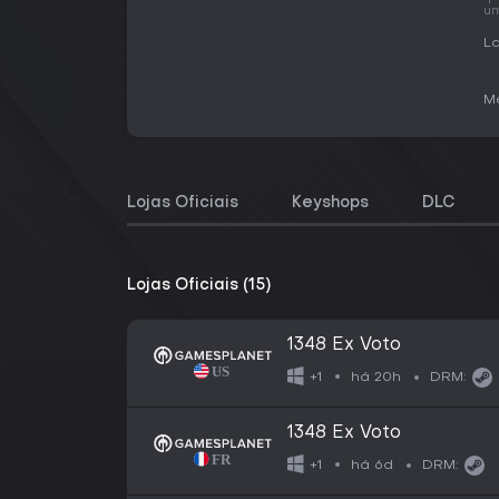
um
La
Me
Lojas Oficiais
Keyshops
DLC
Lojas Oficiais (15)
1348 Ex Voto
há 20h
+1
DRM:
1348 Ex Voto
há 6d
+1
DRM: