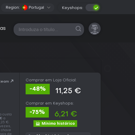
Region:
Portugal
Keyshops:
Todas as plataformas
as
Comprar em Loja Oficial:
Steam
-48%
11,25 €
Comprar em Keyshops:
-75%
6,21 €
a custa
 €
a
,25 €.
Mínimo histórico
vezes,
a chave
mais de