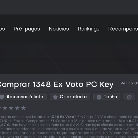
os
Pré-pagos
Notícias
Rankings
Recompens
Comprar 1348 Ex Voto PC Key
Ver no 
Adicionar à lista
Criar alerta
Tenho
★
★
★
★
★
ocuras uma chave barata de
1348 Ex Voto
? Em 7 ago. 2026 a chave mais barat
21 €
na Eneba. Comparamos 31 ofertas de 18 lojas, com uma amplitude de
6,21
,27 €
. Nas keyshops o preço mais baixo é 6,21 €, nas lojas oficiais começa em 11
m tantos vendedores a distância entre os extremos é muitas vezes de várias 
r isso escolher a loja pesa mais do que esperar por saldos. No PC compras um
e ativas na Steam ou noutro cliente, e é aqui que o mercado é mais largo, com 