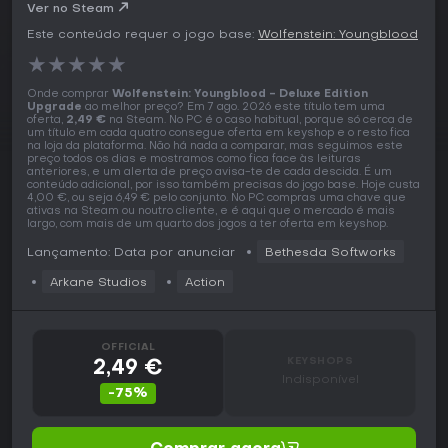
Ver no Steam
Este conteúdo requer o jogo base:
Wolfenstein: Youngblood
★
★
★
★
★
Onde comprar
Wolfenstein: Youngblood - Deluxe Edition
Upgrade
ao melhor preço? Em 7 ago. 2026 este título tem uma
oferta,
2,49 €
na Steam. No PC é o caso habitual, porque só cerca de
um título em cada quatro consegue oferta em keyshop e o resto fica
na loja da plataforma. Não há nada a comparar, mas seguimos este
preço todos os dias e mostramos como fica face às leituras
anteriores, e um alerta de preço avisa-te de cada descida. É um
conteúdo adicional, por isso também precisas do jogo base. Hoje custa
4,00 €, ou seja 6,49 € pelo conjunto. No PC compras uma chave que
ativas na Steam ou noutro cliente, e é aqui que o mercado é mais
largo, com mais de um quarto dos jogos a ter oferta em keyshop.
Lançamento: Data por anunciar
Bethesda Softworks
Arkane Studios
Action
OFFICIAL
KEYSHOPS
2,49 €
Indisponível
-75%