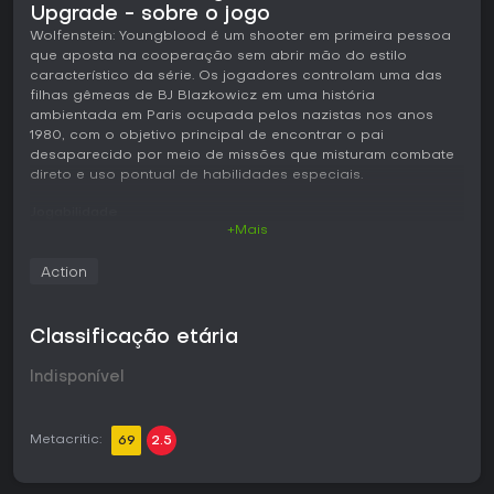
Upgrade - sobre o jogo
Wolfenstein: Youngblood é um shooter em primeira pessoa
que aposta na cooperação sem abrir mão do estilo
característico da série. Os jogadores controlam uma das
filhas gêmeas de BJ Blazkowicz em uma história
ambientada em Paris ocupada pelos nazistas nos anos
1980, com o objetivo principal de encontrar o pai
desaparecido por meio de missões que misturam combate
direto e uso pontual de habilidades especiais.
Jogabilidade
+Mais
O ciclo principal gira em torno de tiroteios intensos contra
forças nazistas com diferentes tipos de armadura. As armas
Action
transmitem boa sensação de impacto, e é possível alternar
entre elas para explorar as fraquezas dos inimigos. Um
traje especial oferece recursos adicionais, como
Classificação etária
camuflagem para abordagens furtivas e mobilidade aérea
limitada para explorar o cenário e posicionar melhor. O
Indisponível
progresso acontece por meio de níveis que liberam
vantagens e habilidades, enquanto as armas recebem
melhorias em várias etapas, alterando precisão, velocidade
ou dano. As missões ocorrem em áreas centrais que
Metacritic:
69
2.5
permitem exploração não linear e a descoberta de
objetivos secundários ao lado da missão principal. O jogo