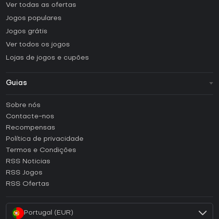
Ver todas as ofertas
Jogos populares
Jogos grátis
Ver todos os jogos
Lojas de jogos e cupões
Guias
FAQ
Sobre nós
Guias e tutoriais
Contacte-nos
Como ativar uma CD Key Steam?
Recompensas
Como ativar uma CD Key Epic Games?
Política de privacidade
Termos e Condições
Como ativar uma CD Key GOG?
RSS Noticias
Como ativar uma CD Key Ubisoft Connect?
RSS Jogos
Como ativar uma CD Key EA App?
RSS Ofertas
Como ativar uma CD Key Battle.net?
Portugal (EUR)