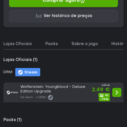
Comprar agora
Ver histórico de preços
Lojas Oficiais
Packs
Sobre o jogo
Históri
Lojas Oficiais (1)
DRM:
Steam
9,99 €
Wolfenstein: Youngblood - Deluxe
2,49 €
Edition Upgrade
há 1sem
DRM:
-75%
Packs (1)