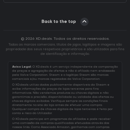
Back to the top
© 2026 XD.deals. Todos os direitos reservados.
Todas as marcas comerciais, títulos de jogos, logótipos e imagens são
propriedade dos seus respetivos proprietários e são utilizados para fins
de identificação e informação.
Aviso Legal:
O XD.deals é um serviço independente de comparação
de preços e agregação de ofertas e não é afiliado nem endossado
pela Valve Corporation. Steam e o logótipo Steam são marcas
comerciais e/ou marcas registadas da Valve Corporation.
O XD.deals utiliza dados publicamente disponíveis da Steam e
exibe informações de preços de lojas terceiras para fins
informativos. Não vendemos produtos ou chaves digitais e não
garantimos a precisão, disponibilidade ou validade das ofertas ou
chaves digitais exibidas. Verifique sempre as condições finais
diretamente no site da loja antes de efetuar uma compra.
Qualquer compra de chaves digitais de lojas terceiras é feita por
conta e risco do Utilizador.
O XD.deals participa em programas de afiliados e pode receber
uma comissão de compras qualificadas efetuadas através dos
nossos links. Como Associado Amazon, ganhamos com compras