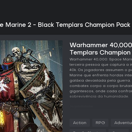
 Marine 2 - Black Templars Champion Pack
Warhammer 40,000: 
Templars Champion 
Warhammer 40,000: Space Mari
terceira pessoa que captura a 
40k. Os jogadores assumem o pa
Marine que enfrenta hordas int
galáxia devastada pela guerra. 
combates corpo a corpo brutai
gigantescos, onde cada confro
sobrevivência da humanidade.
Jogabilidade
No coração da experiência es
controlando um Space Marine 
Action
RPG
Adventu
arsenal de armas devastadoras.
como bolt rifles para fogo à dis