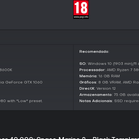
traz partidas PvP 6v6 em forma
equipe, Seize Ground para contro
confrontos baseados em objetiv
inimigos, desafiando a resistênc
Vale a Pena Jogar?
Com Metascore de 82 dos crítico
pelo combate satisfatório e pe
alguns apontarem repetição nas
Recomendado:
novas classes como Techmarine 
você curte tiroteios intensos e
SO:
Windows 10 (1903 min)/11 
num cenário rico em lore, este e
-8600K
Processador:
AMD Ryzen 7 5800
intermináveis.
Memória:
16 GB RAM
ia GeForce GTX 1060
Gráficos:
8 GB VRAM, AMD Rad
DirectX:
Version 12
Armazenamento:
75 GB avail
80 with "Low" preset.
Notas Adicionais:
SSD required.