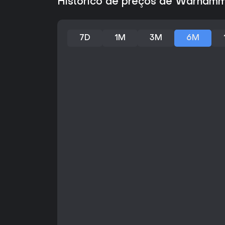
Histórico de preços de Warhamm
7D
1M
3M
6M