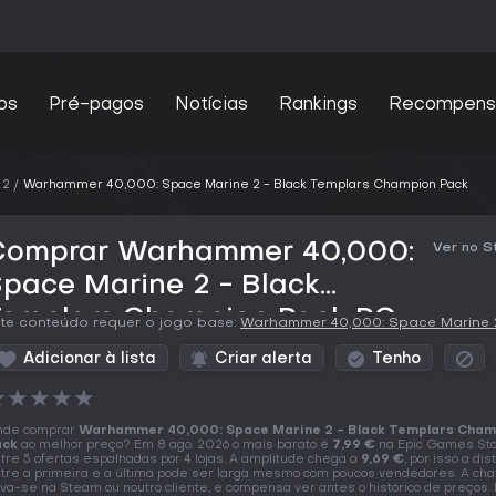
os
Pré-pagos
Notícias
Rankings
Recompens
 2
Warhammer 40,000: Space Marine 2 - Black Templars Champion Pack
Comprar Warhammer 40,000:
Ver no 
pace Marine 2 - Black
Templars Champion Pack PC
te conteúdo requer o jogo base:
Warhammer 40,000: Space Marine 
Key
Adicionar à lista
Criar alerta
Tenho
★
★
★
★
★
nde comprar
Warhammer 40,000: Space Marine 2 - Black Templars Cham
ack
ao melhor preço? Em 8 ago. 2026 o mais barato é
7,99 €
na Epic Games Sto
tre 5 ofertas espalhadas por 4 lojas. A amplitude chega a
9,69 €
, por isso a dis
tre a primeira e a última pode ser larga mesmo com poucos vendedores. A ch
iva-se na Steam ou noutro cliente, e compensa ver antes o histórico de preços.