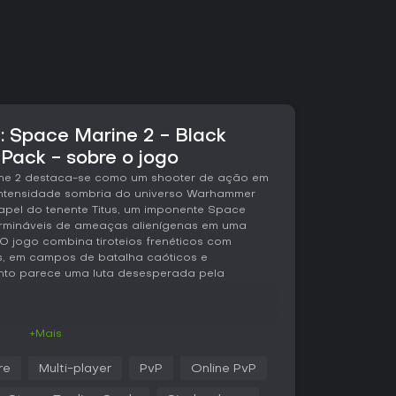
Space Marine 2 - Black
Pack - sobre o jogo
ne 2 destaca-se como um shooter de ação em
intensidade sombria do universo Warhammer
pel do tenente Titus, um imponente Space
ermináveis de ameaças alienígenas em uma
O jogo combina tiroteios frenéticos com
s, em campos de batalha caóticos e
nto parece uma luta desesperada pela
+Mais
tá o combate baseado em esquadrão, com você
pesadamente blindado e armado com um
re
Multi-player
PvP
Online PvP
 É possível personalizar loadouts com opções
tância, plasma blasters para derreter inimigos