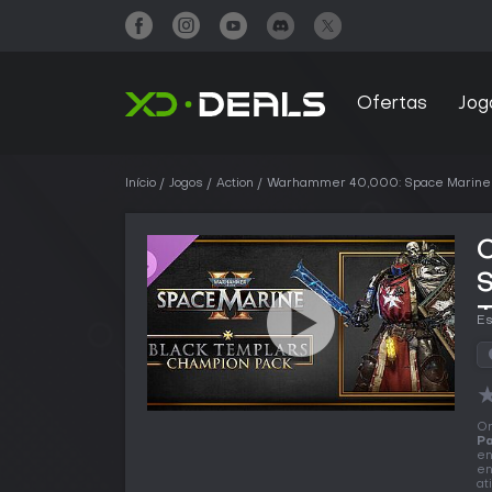
Ofertas
Jog
Início
Jogos
Action
Warhammer 40,000: Space Marine
S
Es
O
P
en
en
at