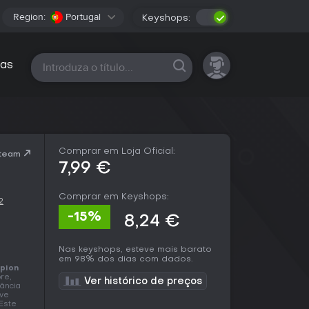
Region:
Portugal
Keyshops:
Todas as plataformas
as
Comprar em Loja Oficial:
Steam
7,99 €
Comprar em Keyshops:
2
-15%
8,24 €
Nas keyshops, esteve mais barato
em 98% dos dias com dados.
pion
re,
Ver histórico de preços
tância
ave
 Este