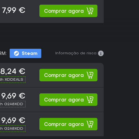
7,99 €
Comprar agora
Informação de risco:
RM:
Steam
8,24 €
Comprar agora
ith XDDEALS
9,69 €
Comprar agora
th G2A8XDD
9,69 €
Comprar agora
th G2A8XDD