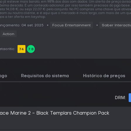
go já esteve mais barato, em 98% dos dias com dados. Um alerta de preço avisa
óxima descida. É um conteúdo adicional, por isso também precisas do jogo base.
sta 14,08 €, ou seja 22,07 € pelo conjunto. No PC compras uma chave que ativa
eam ou noutro cliente, e é aqui que o mercado é mais largo, com mais de um qu
gos a ter oferta em keyshop.
nçamento: 04 set. 2025
Focus Entertainment
Saber Interacti
Action
tacritic:
74
7.8
jogo
Requisitos do sistema
Histórico de preços
DRM:
ce Marine 2 - Black Templars Champion Pack