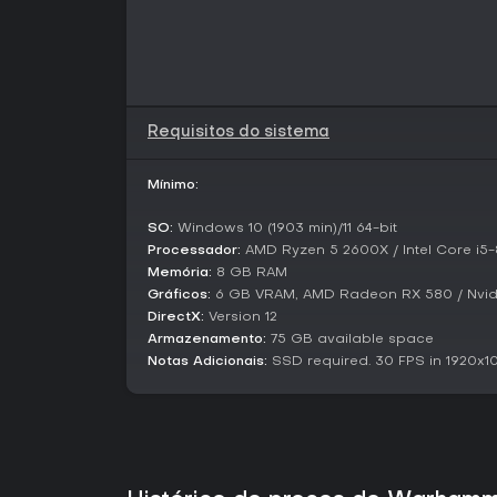
Requisitos do sistema
Mínimo:
SO:
Windows 10 (1903 min)/11 64-bit
Processador:
AMD Ryzen 5 2600X / Intel Core i5
Memória:
8 GB RAM
Gráficos:
6 GB VRAM, AMD Radeon RX 580 / Nvid
DirectX:
Version 12
Armazenamento:
75 GB available space
Notas Adicionais:
SSD required. 30 FPS in 1920x10