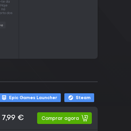
-te da
 Hoje
s na
arto dos
ve
Epic Games Launcher
Steam
7,99 €
Comprar agora