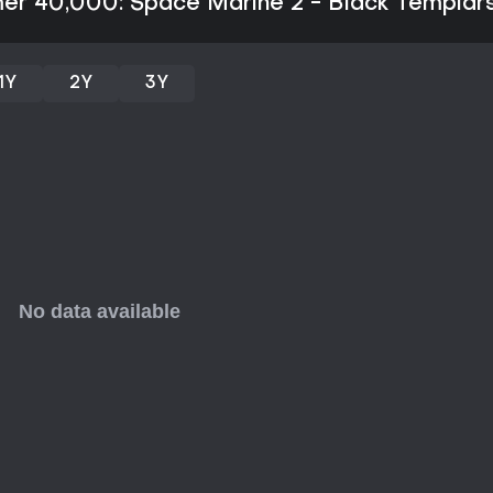
er 40,000: Space Marine 2 - Black Templa
1Y
2Y
3Y