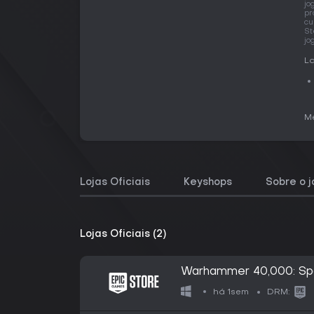
jo
pr
cu
St
jo
La
Me
Lojas Oficiais
Keyshops
Sobre o 
Lojas Oficiais (2)
Warhammer 40,000: Spa
há 1sem
DRM: