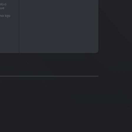
to o
que
ma loja