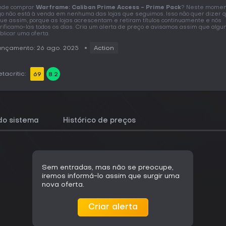
nde comprar
Warframe: Caliban Prime Access - Prime Pack
? Neste momen
go não está à venda em nenhuma das lojas que seguimos. Isso não quer dizer 
que assim, porque as lojas acrescentam e retiram títulos continuamente e nós
rificamo-las todos os dias. Cria um alerta de preço e avisamos assim que algu
blicar uma oferta.
ançamento: 26 ago. 2025
Action
tacritic:
69
8.2
do sistema
Histórico de preços
Sem entradas, mas não se preocupe,
iremos informá-lo assim que surgir uma
nova oferta.
Criar alerta