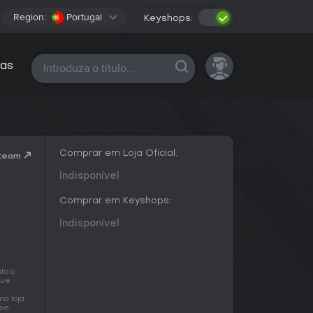
Region:
Portugal
Keyshops:
Todas as plataformas
as
Comprar em Loja Oficial:
Steam
Indisponível
Comprar em Keyshops:
Indisponível
to o
que
ma loja
se.