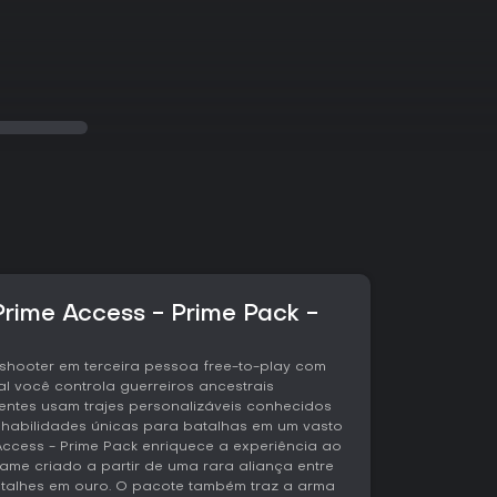
rime Access - Prime Pack -
hooter em terceira pessoa free-to-play com
l você controla guerreiros ancestrais
ntes usam trajes personalizáveis conhecidos
abilidades únicas para batalhas em um vasto
 Access - Prime Pack enriquece a experiência ao
ult content
rame criado a partir de uma rara aliança entre
detalhes em ouro. O pacote também traz a arma