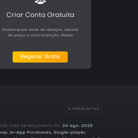
Criar Conta Gratuita
Desbloqueie listas de desejos, alertas
de preço e sincronização Steam
Registar Grátis
8 PERGUNTAS
ncial. Data de lançamento PC:
26 ago. 2025
.
hop
,
In-App Purchases
,
Single-player
,