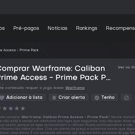
os
Pré-pagos
Notícias
Rankings
Recompens
e Access - Prime Pack
Comprar Warframe: Caliban
Ver no 
rime Access - Prime Pack PC
Key
te conteúdo requer o jogo base:
Warframe
Adicionar à lista
Criar alerta
Tenho
★
★
★
★
★
nde comprar
Warframe: Caliban Prime Access - Prime Pack
? Neste momen
go não está à venda em nenhuma das lojas que seguimos. Isso não quer dizer 
que assim, porque as lojas acrescentam e retiram títulos continuamente e nós
rificamo-las todos os dias. Cria um alerta de preço e avisamos assim que algu
blicar uma oferta. É um conteúdo adicional, por isso também precisas do jogo ba