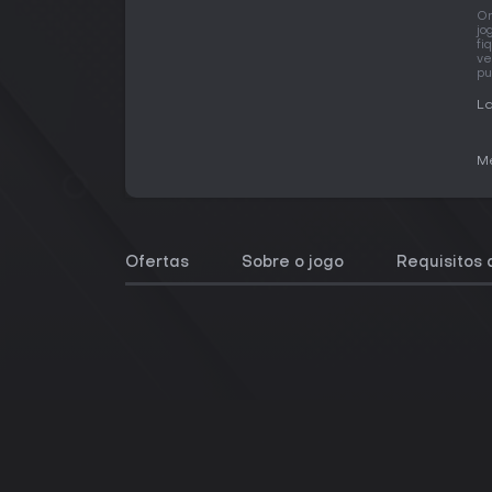
O
jo
fi
ve
pu
L
Me
Ofertas
Sobre o jogo
Requisitos 