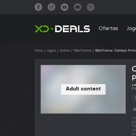
Ofertas
Jog
Início
Jogos
Action
Warframe
Warframe: Caliban Prim
P
Adult content
Es
O
jo
fi
ve
pu