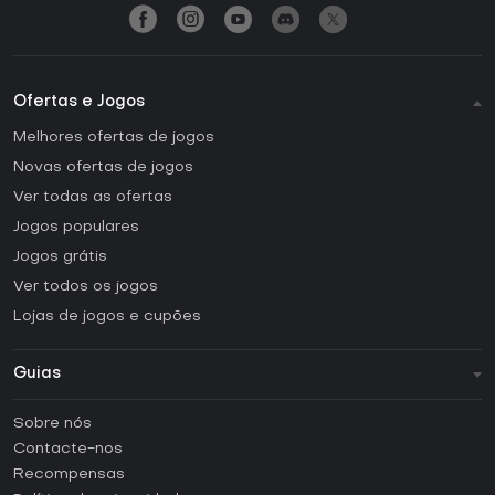
Ofertas e Jogos
Melhores ofertas de jogos
Novas ofertas de jogos
Ver todas as ofertas
Jogos populares
Jogos grátis
Ver todos os jogos
Lojas de jogos e cupões
Guias
FAQ
Sobre nós
Guias e tutoriais
Contacte-nos
Como ativar uma CD Key Steam?
Recompensas