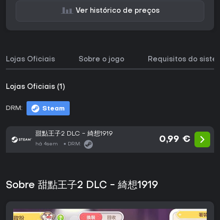
Ver histórico de preços
Lojas Oficiais
Sobre o jogo
Requisitos do sist
Lojas Oficiais (1)
DRM:
Steam
甜點王子2 DLC - 綺想1919
0,99 €
há 4sem
DRM:
Sobre 甜點王子2 DLC - 綺想1919