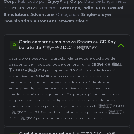
Corp.
. Publicado por
EnjoyPlay Corp.
. Data de lançamento
PC:
21 jun. 2022
. Géneros:
Strategy
,
Indie
,
RPG
,
Casual
,
Simulation
,
Adventure
. Categorias:
Single-player
,
Downloadable Content
,
Steam Cloud
.
Onde comprar uma chave Steam ou CD Key
Q
barata de 甜點王子2 DLC - 綺想1919?
Usando o nosso comparador de preços e códigos de
desconto verificados, pode comprar uma
chave de 甜點王
子2 DLC - 綺想1919
por apenas
0,99 €
. Esta oferta está
disponível na
Steam
e é uma das mais baratas do
mercado. Todas as chaves listadas no XD.deals são
entregues digitalmente e disponíveis para download
imediato após o pagamento. Os preços já incluem taxas
de processamento e códigos promocionais aplicados,
para que veja sempre o preço mais baixo de 甜點王子2 DLC
- 綺想1919 no
PC
. Consulte o
histórico de preços de 甜點王子2
DLC - 綺想1919
para comprar no melhor momento.