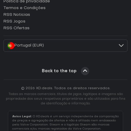
Como ativar uma CD Key Epic Games?
Política de privacidade
Termos e Condições
Como ativar uma CD Key GOG?
RSS Noticias
Como ativar uma CD Key Ubisoft Connect?
RSS Jogos
Como ativar uma CD Key EA App?
RSS Ofertas
Como ativar uma CD Key Battle.net?
Portugal (EUR)
Back to the top
© 2026 XD.deals. Todos os direitos reservados.
Todas as marcas comerciais, títulos de jogos, logótipos e imagens são
propriedade dos seus respetivos proprietários e são utilizados para fins
de identificação e informação.
Aviso Legal:
O XD.deals é um serviço independente de comparação
de preços e agregação de ofertas e não é afiliado nem endossado
pela Valve Corporation. Steam e o logótipo Steam são marcas
comerciais e/ou marcas registadas da Valve Corporation.