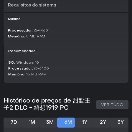
Modos de Jogo
Requisitos do sistema
O foco está no modo história single-player, com uma
aventura narrativa a bordo da sua aeronave. Esse modo
Mínimo:
combina simulação de confeitaria com desenvolvimento
romântico, permitindo explorar 12 linhas de história
independentes ligadas a cada personagem masculino.
Processador:
i5-4460
Memória:
8 MB RAM
Não há opções competitivas ou multiplayer; o destaque vai
para o crescimento pessoal, construção de
relacionamentos e realização dos objetivos de confecção
Recomendado:
de doces em um mundo autônomo.
SO:
Windows 10
Personagens e Enredo
Processador:
i5-6400
A narrativa gira em torno da jornada da protagonista,
Memória:
16 MB RAM
apoiada por um grupo diversificado de 12 leads masculinos
temáticos do zodíaco. Por exemplo, Mu Huaiqing é um
guarda-costas estoico com um ar misterioso, enquanto Ian
Hughes oferece críticas afiadas como comentarista de
Histórico de preços de 甜點王
sobremesas. Outros, como Xingyuan Hui, o novelista
VER TUDO
sonhador, ou Ri贝尔・莱尼亚克, o patissier confiante, trazem
子2 DLC - 綺想1919 PC
variedade às interações.
O arco de cada personagem desvenda histórias pessoais,
7D
1M
3M
6M
1Y
2Y
3Y
de tramas no mercado negro a profundezas psicológicas,
entrelaçadas na trama maior de redescobrir as