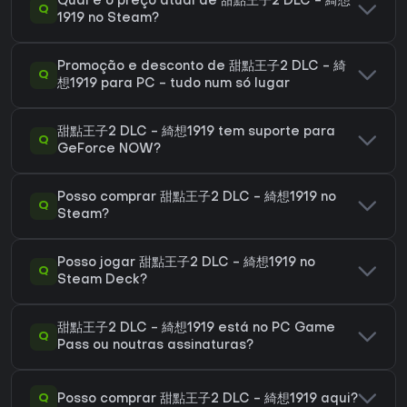
Qual é o preço atual de 甜點王子2 DLC - 綺想
Q
1919 no Steam?
Promoção e desconto de 甜點王子2 DLC - 綺
Q
想1919 para PC - tudo num só lugar
甜點王子2 DLC - 綺想1919 tem suporte para
Q
GeForce NOW?
Posso comprar 甜點王子2 DLC - 綺想1919 no
Q
Steam?
Posso jogar 甜點王子2 DLC - 綺想1919 no
Q
Steam Deck?
甜點王子2 DLC - 綺想1919 está no PC Game
Q
Pass ou noutras assinaturas?
Q
Posso comprar 甜點王子2 DLC - 綺想1919 aqui?