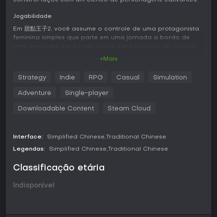
constrói laços com um elenco de personagens cativantes.
Jogabilidade
Em 甜點王子2, você assume o controle de uma protagonista
feminina simples que parte em uma jornada a bordo de
uma aeronave para criar doces para pessoas do mundo
todo. O ciclo principal gira em torno do gerenciamento de
+Mais
uma confeitaria, com experimentos envolvendo centenas de
receitas de sobremesas como water shingen mochi,
Strategy
Indie
RPG
Casual
Simulation
macarons, hedgehog chiffon cake e bolos de abacaxi em
forma de gato. Você também lida com culinárias mundiais e
Adventure
Single-player
persegue sobremesas milagrosas lendárias que
desapareceram há uma década, trazendo um toque de
Downloadable Content
Steam Cloud
mistério às suas atividades.
O romance tem papel central, com interações com 12
Interface:
Simplified Chinese
Traditional Chinese
personagens masculinos inspirados nos signos do
Legendas:
Simplified Chinese
Traditional Chinese
zodíaco, cada um com motivos ocultos para se juntar à sua
tripulação. Equilibrar tarefas da confeitaria com conversas
Classificação etária
pessoais revela seus segredos e fortalece os vínculos,
moldando o rumo da história. Os elementos de
gerenciamento incluem decorar sua aeronave com móveis
Indisponível
temáticos, o que melhora o ambiente e impulsiona o seu
negócio em expansão.