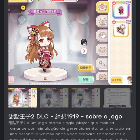
甜點王子2 DLC - 綺想1919 - sobre o jogo
甜點王子2 é um jogo otome single-player que mistura
romance com simulação de gerenciamento, ambientado em
uma aeronave whimsy onde você prepara sobremesas e