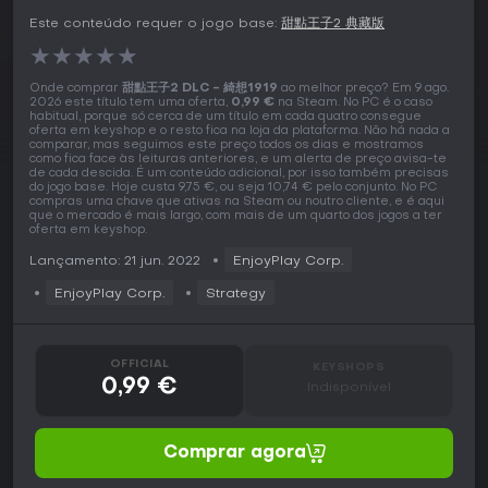
Este conteúdo requer o jogo base:
甜點王子2 典藏版
★
★
★
★
★
Onde comprar
甜點王子2 DLC - 綺想1919
ao melhor preço? Em 9 ago.
2026 este título tem uma oferta,
0,99 €
na Steam. No PC é o caso
habitual, porque só cerca de um título em cada quatro consegue
oferta em keyshop e o resto fica na loja da plataforma. Não há nada a
comparar, mas seguimos este preço todos os dias e mostramos
como fica face às leituras anteriores, e um alerta de preço avisa-te
de cada descida. É um conteúdo adicional, por isso também precisas
do jogo base. Hoje custa 9,75 €, ou seja 10,74 € pelo conjunto. No PC
compras uma chave que ativas na Steam ou noutro cliente, e é aqui
que o mercado é mais largo, com mais de um quarto dos jogos a ter
oferta em keyshop.
Lançamento: 21 jun. 2022
EnjoyPlay Corp.
EnjoyPlay Corp.
Strategy
OFFICIAL
KEYSHOPS
0,99 €
Indisponível
Comprar agora