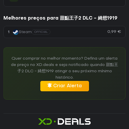
Melhores preços para 甜點王子2 DLC - 綺想1919
0,99 €
1
Steam
OFFICIAL
Quer comprar no melhor momento? Defina um alerta
de preço no XD.deals e seja notificado quando 甜點王
子2 DLC - 綺想1919 atingir o seu próximo mínimo
histórico.
Criar Alerta