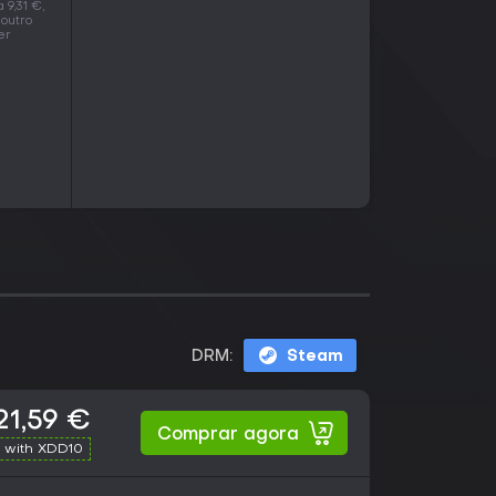
 9,31 €,
outro
er
DRM:
Steam
21,59 €
Comprar agora
 with XDD10