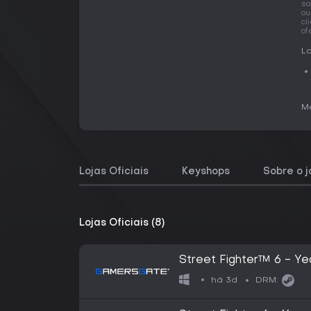
sa
ou
cl
of
La
Me
Lojas Oficiais
Keyshops
Sobre o 
Lojas Oficiais (8)
Street Fighter™ 6 - Ye
há 3d
DRM: