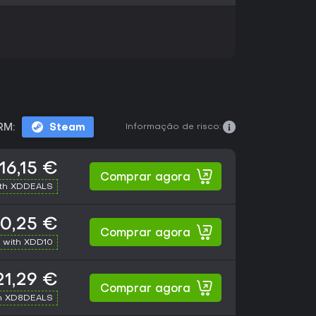
Informação de risco:
RM:
Steam
16,15 €
Comprar agora
ith XDDEALS
0,25 €
Comprar agora
 with XDD10
21,29 €
Comprar agora
h XD8DEALS