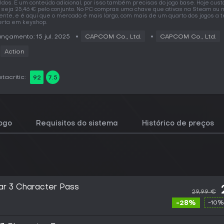
ldos. É um conteúdo adicional, por isso também precisas do jogo base. Hoje custa
 seja 25,46 € pelo conjunto. No PC compras uma chave que ativas na Steam ou n
iente, e é aqui que o mercado é mais largo, com mais de um quarto dos jogos a t
erta em keyshop.
nçamento: 15 jul. 2025
CAPCOM Co., Ltd.
CAPCOM Co., Ltd.
Action
tacritic:
92
7.5
jogo
Requisitos do sistema
Histórico de preços
ar 3 Character Pass
29,99 €
-28%
-10%