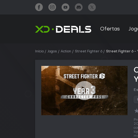
Ofertas
Jog
Início
Jogos
Action
Street Fighter 6
Street Fighter 6 -
C
Y
Es
Pr
20
co
lo
mu