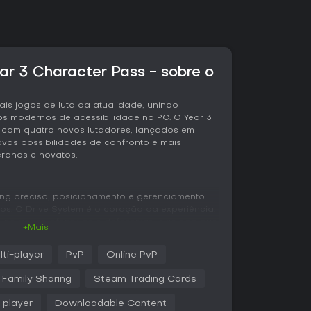
ear 3 Character Pass - sobre o
pais jogos de luta da atualidade, unindo
os modernos de acessibilidade no PC. O Year 3
 com quatro novos lutadores, lançados em
vas possibilidades de confronto e mais
ranos e novatos.
ing preciso, posicionamento e gerenciamento
os. O Drive System é o coração da experiência:
ne ações ofensivas e defensivas, exigindo que
+Mais
longo da partida. O sistema favorece
sos, gerando trocas tensas em que cada
lti-player
PvP
Online PvP
Family Sharing
Steam Trading Cards
dem a diferentes níveis de habilidade. O modo
etos para máxima precisão. Os controles
-player
Downloadable Content
ão com especiais em um botão e combos