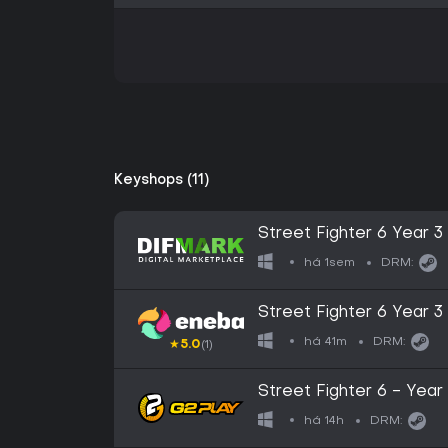
Keyshops (11)
Street Fighter 6 Year 3
há 1sem
DRM:
Street Fighter 6 Year 
Key EUROPE
há 41m
DRM:
★
5.0
(1)
Street Fighter 6 - Yea
Steam CD Key
há 14h
DRM: