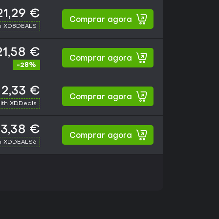
21,29 €
Comprar agora
h XD8DEALS
21,58 €
Comprar agora
-28%
2,33 €
Comprar agora
ith XDDeals
3,38 €
Comprar agora
h XDDEALS6