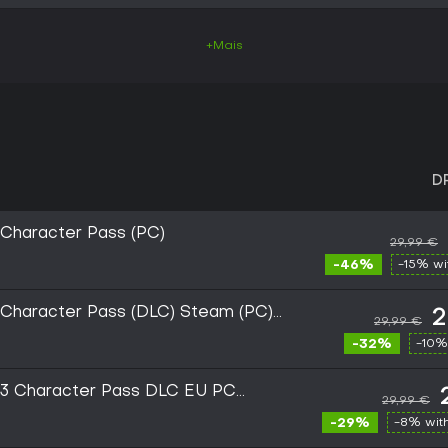
+Mais
D
 Character Pass (PC)
29,99 €
-46%
-15% w
3 Character Pass (DLC) Steam (PC)
2
29,99 €
-32%
-10%
r 3 Character Pass DLC EU PC
29,99 €
-29%
-8% wit