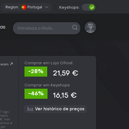
Region:
Portugal
Keyshops:
Todas as plataformas
as
Comprar em Loja Oficial:
Steam
-28%
21,59 €
Comprar em Keyshops:
-46%
16,15 €
Ver histórico de preços
7 ago.
lojas,
 €, nas
tremos é
 por