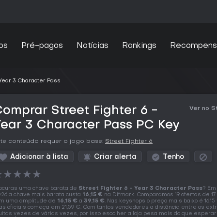
os
Pré-pagos
Notícias
Rankings
Recompens
 Year 3 Character Pass
omprar Street Fighter 6 -
Ver no 
ear 3 Character Pass PC Key
te conteúdo requer o jogo base:
Street Fighter 6
Adicionar à lista
Criar alerta
Tenho
★
★
★
★
★
ocuras uma chave barata de
Street Fighter 6 - Year 3 Character Pass
? Em 
26 a chave mais barata custa
16,15 €
na Difmark. Comparamos 19 ofertas de 17 
m uma amplitude de
16,15 €
a
39,15 €
. Nas keyshops o preço mais baixo é 16,15
jas oficiais começa em 21,59 €. Com tantos vendedores a distância entre os ex
itas vezes de várias vezes, por isso escolher a loja pesa mais do que esperar