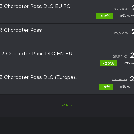
r 3 Character Pass DLC EU PC
29,99 €
-29%
-8% wit
 3 Character Pass
29,99 €
ar 3 Character Pass DLC EN EU
2
29,99 €
-25%
-9% w
r 3 Character Pass DLC (Europe)
2
24,88 €
Key
-6%
-6% wit
+Mais