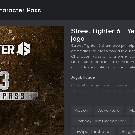
Character Pass
Street Fighter 6 - Y
jogo
Street Fighter 6 é um dos princi
combates 1x1 clássicos a recurs
Character Pass amplia o elenco
datas escalonadas, trazendo no
camadas estratégicas para vete
Jogabilidade
O combate gira em torno de tim
de recursos em duelos acelerad
um medidor compartilhado que u
o jogador equilibre seu uso ao 
agressividade, mas pune exces
Action
Adventure
Mu
escolha importa.
Shared/Split Screen PvP
Três esquemas de controle aten
Clássico exige comandos compl
In-App Purchases
Single
Modernos simplificam a execuç