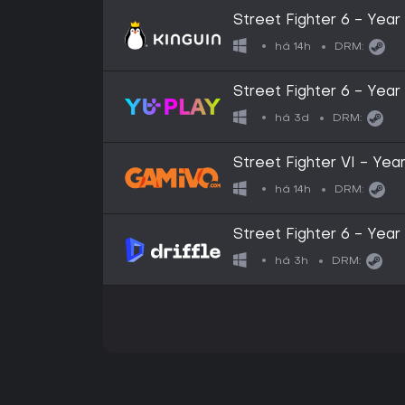
Street Fighter 6 - Yea
Steam CD Key
há 14h
DRM:
Street Fighter 6 - Year
há 3d
DRM:
Street Fighter VI - Ye
(Steam)
há 14h
DRM:
Street Fighter 6 - Yea
(PC) - Steam - Digital 
há 3h
DRM: