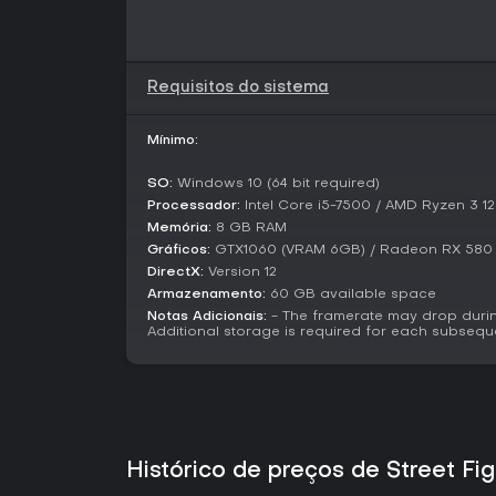
Requisitos do sistema
Mínimo:
SO:
Windows 10 (64 bit required)
Processador:
Intel Core i5-7500 / AMD Ryzen 3 1
Memória:
8 GB RAM
Gráficos:
GTX1060 (VRAM 6GB) / Radeon RX 580
DirectX:
Version 12
Armazenamento:
60 GB available space
Notas Adicionais:
- The framerate may drop durin
Additional storage is required for each subsequ
Histórico de preços de Street Fi