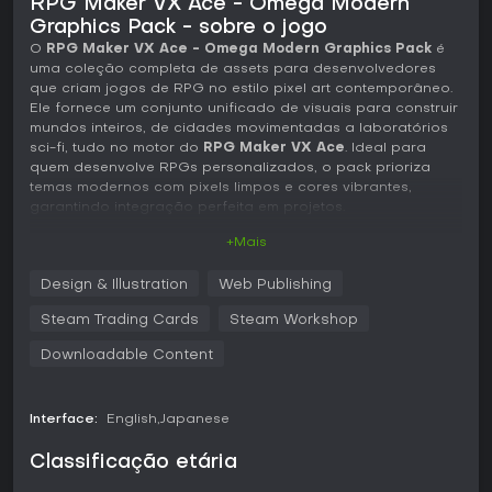
RPG Maker VX Ace - Omega Modern
Graphics Pack - sobre o jogo
O
RPG Maker VX Ace - Omega Modern Graphics Pack
é
uma coleção completa de assets para desenvolvedores
que criam jogos de RPG no estilo pixel art contemporâneo.
Ele fornece um conjunto unificado de visuais para construir
mundos inteiros, de cidades movimentadas a laboratórios
sci-fi, tudo no motor do
RPG Maker VX Ace
. Ideal para
quem desenvolve RPGs personalizados, o pack prioriza
temas modernos com pixels limpos e cores vibrantes,
garantindo integração perfeita em projetos.
+Mais
Jogabilidade
Basta integrar os assets diretamente em projetos do
RPG
Design & Illustration
Web Publishing
Maker VX Ace
para criar experiências de RPG sob medida.
Com 26 tilesets, é possível montar mapas de interiores como
Steam Trading Cards
Steam Workshop
escolas e lanchonetes fast-food, além de exteriores como
florestas e áreas urbanas. A criação de personagens usa
Downloadable Content
mais de 100 sprites de overworld, incluindo humanos,
animais, alienígenas e robôs, com face graphics
correspondentes e battlers animados em side-view para 16
Interface:
English
Japanese
tipos de heróis. Os combates ganham vida com 50 designs
de monstros, cada um com sprites de caminhada em
Classificação etária
overworld e imagens de batalha, prontos para encontros
em side-view. Sprites de veículos, baús de tesouro e efeitos