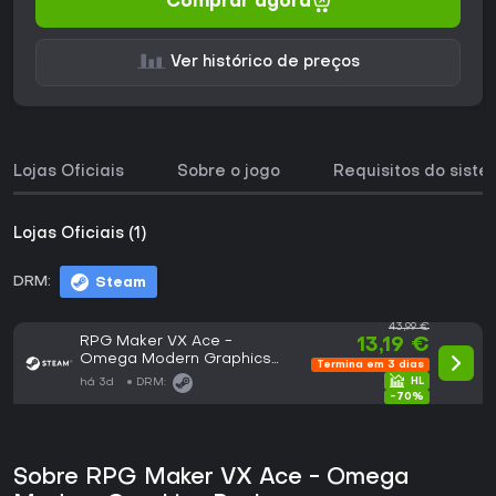
Comprar agora
Ver histórico de preços
Lojas Oficiais
Sobre o jogo
Requisitos do sist
Lojas Oficiais (1)
DRM:
Steam
43,99 €
RPG Maker VX Ace -
13,19 €
Omega Modern Graphics
Termina em 3 dias
Pack
há 3d
DRM:
-70%
Sobre RPG Maker VX Ace - Omega