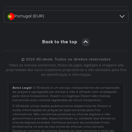
Como ativar uma CD Key Battle.net?
Portugal (EUR)
Back to the top
© 2026 XD.deals. Todos os direitos reservados.
Todas as marcas comerciais, títulos de jogos, logótipos e imagens são
propriedade dos seus respetivos proprietários e são utilizados para fins
de identificação e informação.
Aviso Legal:
O XD.deals é um serviço independente de comparação
de preços e agregação de ofertas e não é afiliado nem endossado
pela Valve Corporation. Steam e o logótipo Steam são marcas
comerciais e/ou marcas registadas da Valve Corporation.
O XD.deals utiliza dados publicamente disponíveis da Steam e
exibe informações de preços de lojas terceiras para fins
informativos. Não vendemos produtos ou chaves digitais e não
garantimos a precisão, disponibilidade ou validade das ofertas ou
chaves digitais exibidas. Verifique sempre as condições finais
diretamente no site da loja antes de efetuar uma compra.
Qualquer compra de chaves digitais de lojas terceiras é feita por