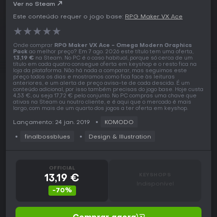
Key
Ver no Steam
Este conteúdo requer o jogo base:
RPG Maker VX Ace
★
★
★
★
★
Onde comprar
RPG Maker VX Ace - Omega Modern Graphics
Pack
ao melhor preço? Em 7 ago. 2026 este título tem uma oferta,
13,19 €
na Steam. No PC é o caso habitual, porque só cerca de um
título em cada quatro consegue oferta em keyshop e o resto fica na
loja da plataforma. Não há nada a comparar, mas seguimos este
preço todos os dias e mostramos como fica face às leituras
anteriores, e um alerta de preço avisa-te de cada descida. É um
conteúdo adicional, por isso também precisas do jogo base. Hoje custa
4,53 €, ou seja 17,72 € pelo conjunto. No PC compras uma chave que
ativas na Steam ou noutro cliente, e é aqui que o mercado é mais
largo, com mais de um quarto dos jogos a ter oferta em keyshop.
Lançamento: 24 jan. 2019
KOMODO
finalbossblues
Design & Illustration
OFFICIAL
KEYSHOPS
13,19 €
Indisponível
-70%