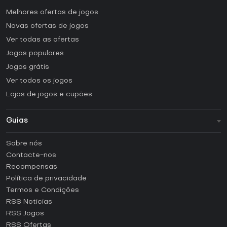
Melhores ofertas de jogos
Novas ofertas de jogos
Ver todas as ofertas
Jogos populares
Jogos grátis
Ver todos os jogos
Lojas de jogos e cupões
Guias
FAQ
Sobre nós
Guias e tutoriais
Contacte-nos
Como ativar uma CD Key Steam?
Recompensas
Como ativar uma CD Key Epic Games?
Política de privacidade
Termos e Condições
Como ativar uma CD Key GOG?
RSS Noticias
Como ativar uma CD Key Ubisoft Connect?
RSS Jogos
Como ativar uma CD Key EA App?
RSS Ofertas