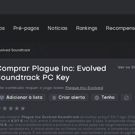
os
Pré-pagos
Notícias
Rankings
Recompens
Evolved Soundtrack
omprar Plague Inc: Evolved
Ver no 
Soundtrack PC Key
te conteúdo requer o jogo base:
Plague Inc: Evolved
Adicionar à lista
Criar alerta
Tenho
★
★
★
★
★
nde comprar
Plague Inc: Evolved Soundtrack
ao melhor preço? Em 7 ago. 202
rato é
8,07 €
na G2A, entre 2 ofertas espalhadas por 2 lojas. A amplitude cheg
95 €
, por isso a distância entre a primeira e a última pode ser larga mesmo co
ucos vendedores. A chave ativa-se na Steam ou noutro cliente, e compensa ve
histórico de preços. É um conteúdo adicional, por isso também precisas do jogo b