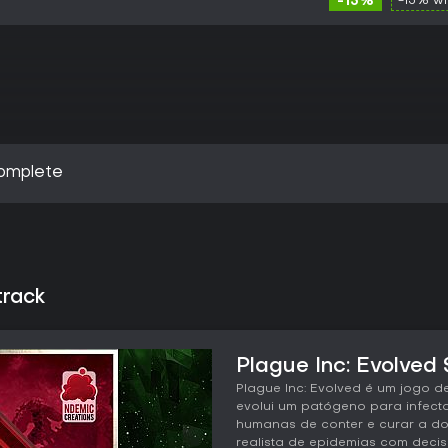
-15%
-15% w
Complete
track
Plague Inc: Evolved 
Plague Inc: Evolved é um jogo d
evolui um patógeno para infecta
humanas de conter e curar a d
realista de epidemias com decis