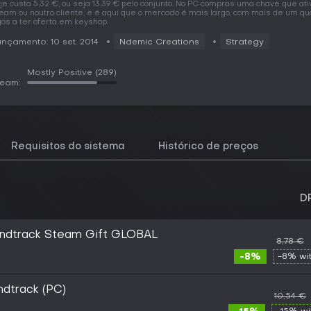
je custa 5,32 €, ou seja 13,39 € pelo conjunto. No PC compras uma chave que ati
eam ou noutro cliente, e é aqui que o mercado é mais largo, com mais de um qu
gos a ter oferta em keyshop.
nçamento: 10 set. 2014
Ndemic Creations
Strategy
Mostly Positive
(289)
team:
Requisitos do sistema
Histórico de preços
D
oundtrack Steam Gift GLOBAL
8,78 €
-8%
-8% wi
ndtrack (PC)
10,54 €