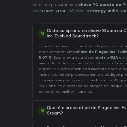
Antes de procurar uma
chave PC barata de Pl
PC:
10 set. 2014
. Géneros:
Strategy
,
Indie
,
Ca
Onde comprar uma chave Steam ou C
Q
Inc: Evolved Soundtrack?
Usando o nosso comparador de preços e códig
pode comprar uma
chave de Plague Inc: Evol
8,07 €
. Esta oferta está disponível na
G2A
e é 
mercado. Todas as chaves listadas no XD.deals
disponíveis para download imediato após o p
incluem taxas de processamento e códigos pr
que veja sempre o preço mais baixo de Plague 
PC
. Consulte o
histórico de preços de Plague I
comprar no melhor momento.
Qual é o preço atual de Plague Inc: E
Q
Steam?