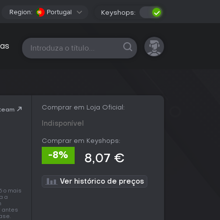
Region:
Portugal
Keyshops:
Todas as plataformas
as
Comprar em Loja Oficial:
Steam
Indisponível
Comprar em Keyshops:
-8%
8,07 €
Ver histórico de preços
6 o mais
a a
m
r antes
ase.