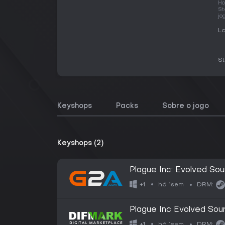
Ho
St
jo
La
S
Keyshops
Packs
Sobre o jogo
Keyshops (2)
Plague Inc: Evolved S
há 1sem
+1
DRM:
Plague Inc Evolved Sou
há 1sem
+1
DRM: