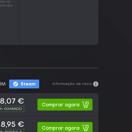
vas na
arto dos
Informação de risco:
RM:
Steam
8,07 €
Comprar agora
th G2A8XDD
8,95 €
Comprar agora