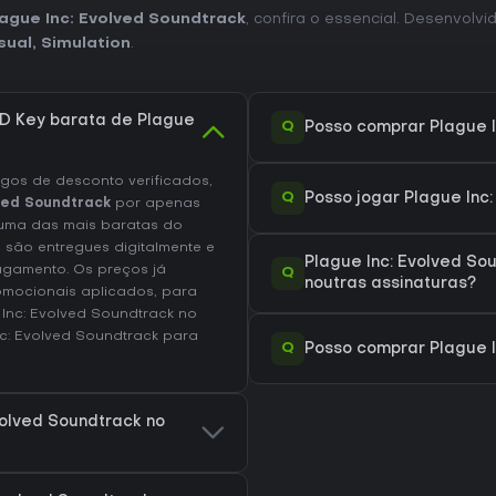
ague Inc: Evolved Soundtrack
, confira o essencial. Desenvolvi
sual
,
Simulation
.
D Key barata de Plague
Q
Posso comprar Plague 
os de desconto verificados,
Q
Posso jogar Plague Inc
ved Soundtrack
por apenas
uma das mais baratas do
 são entregues digitalmente e
Plague Inc: Evolved S
agamento. Os preços já
Q
noutras assinaturas?
omocionais aplicados, para
Inc: Evolved Soundtrack no
nc: Evolved Soundtrack
para
Q
Posso comprar Plague I
volved Soundtrack no