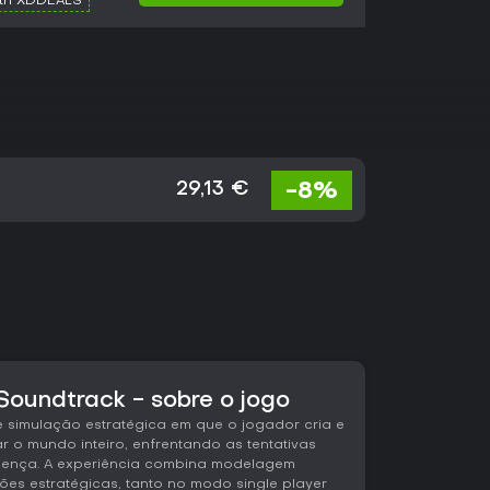
ith XDDEALS
-8%
29,13 €
Soundtrack - sobre o jogo
e simulação estratégica em que o jogador cria e
r o mundo inteiro, enfrentando as tentativas
oença. A experiência combina modelagem
ões estratégicas, tanto no modo single player