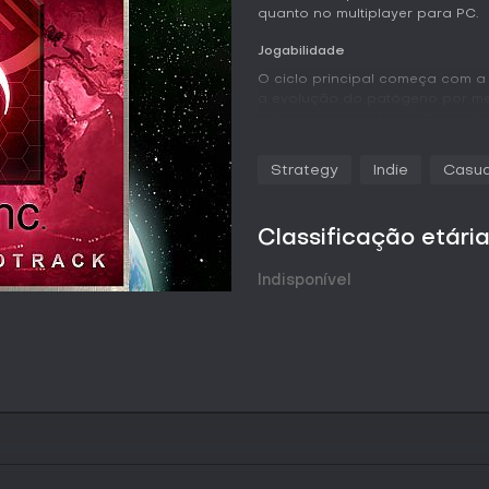
quanto no multiplayer para PC.
Jogabilidade
O ciclo principal começa com a
a evolução do patógeno por me
sintomas e resistência. O jog
taxas de infecção, avanço da c
quarentenas e investimentos e
Strategy
Indie
Casua
real conforme sofre mutações o
exigindo que o jogador distribua
letalidade e capacidade de pr
Classificação etári
Os pontos de DNA obtidos com 
como resistência a medicamentos
Indisponível
trazem condições iniciais e ev
partida. A simulação considera
influência do clima na sobreviv
Modos de Jogo
No modo padrão, o jogador comp
cada um com caminhos evolutivo
multiplayer, dois jogadores di
rivais que compartilham o mes