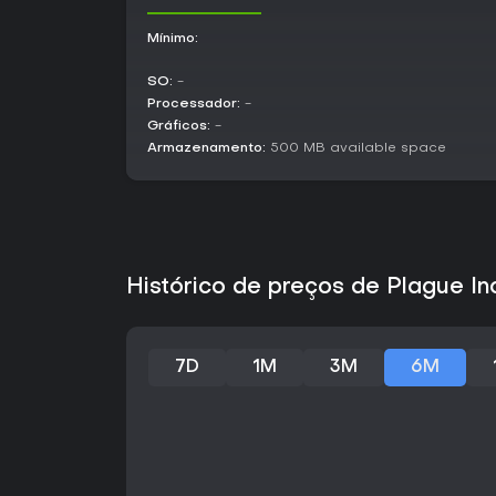
Mínimo:
SO:
-
Processador:
-
Gráficos:
-
Armazenamento:
500 MB available space
Histórico de preços de Plague I
7D
1M
3M
6M