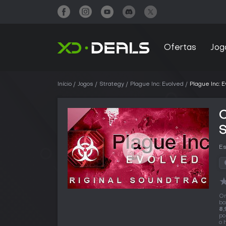
Ofertas
Jog
Início
Jogos
Strategy
Plague Inc: Evolved
Plague Inc: 
C
Es
O
ba
8,
po
o 