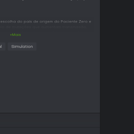
 escolha do país de origem do Paciente Zero e
io de mutações que aumentam transmissão,
ador acompanha mapas mundiais que mostram
+Mais
ura e respostas governamentais, como
m pesquisa. O patógeno se adapta em tempo
l
Simulation
u enfrenta novas condições ambientais,
 recursos entre características que equilibrem
opagação.
a
as infecções permitem desbloquear habilidades
 ou tolerância a diferentes climas. Os cenários
entos mundiais que mudam a estratégia a cada
 densidade populacional, rotas de viagem e
ência do patógeno.
leta cenários com diferentes tipos de praga,
s e condições de vitória próprios. No modo VS
sputam a supremacia global controlando pragas
mo mundo.