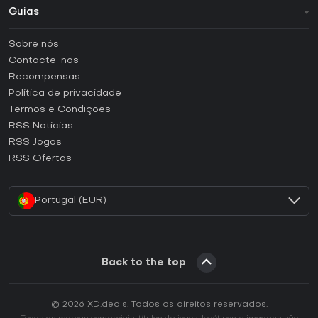
Guias
FAQ
Sobre nós
Guias e tutoriais
Contacte-nos
Como ativar uma CD Key Steam?
Recompensas
Como ativar uma CD Key Epic Games?
Política de privacidade
Termos e Condições
Como ativar uma CD Key GOG?
RSS Noticias
Como ativar uma CD Key Ubisoft Connect?
RSS Jogos
Como ativar uma CD Key EA App?
RSS Ofertas
Como ativar uma CD Key Battle.net?
Portugal (EUR)
Back to the top
© 2026 XD.deals. Todos os direitos reservados.