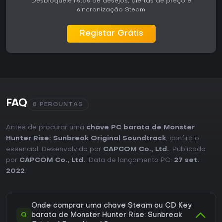
Desbloqueie listas de desejos, alertas de preço e
sincronização Steam
Registar Grátis
FAQ
8 PERGUNTAS
Antes de procurar uma
chave PC barata de Monster
Hunter Rise: Sunbreak Original Soundtrack
, confira o
essencial. Desenvolvido por
CAPCOM Co., Ltd.
. Publicado
por
CAPCOM Co., Ltd.
. Data de lançamento PC:
27 set.
2022
.
Onde comprar uma chave Steam ou CD Key
Q
barata de Monster Hunter Rise: Sunbreak