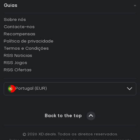
Guias
FAQ
Sobre nós
Guias e tutoriais
Contacte-nos
Como ativar uma CD Key Steam?
Recompensas
Como ativar uma CD Key Epic Games?
Política de privacidade
Termos e Condições
Como ativar uma CD Key GOG?
RSS Noticias
Como ativar uma CD Key Ubisoft Connect?
RSS Jogos
Como ativar uma CD Key EA App?
RSS Ofertas
Como ativar uma CD Key Battle.net?
Portugal (EUR)
Back to the top
© 2026 XD.deals. Todos os direitos reservados.