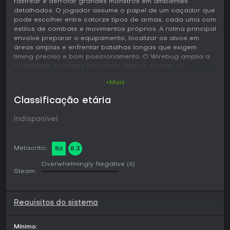
rastrear e derrotar grandes monstros em ambientes
detalhados. O jogador assume o papel de um caçador que
pode escolher entre catorze tipos de armas, cada uma com
estilos de combate e movimentos próprios. A rotina principal
envolve preparar o equipamento, localizar os alvos em
áreas amplas e enfrentar batalhas longas que exigem
timing preciso e bom posicionamento. O Wirebug amplia a
mobilidade e permite manobras aéreas durante os
combates, enquanto a vida endêmica e as interações com
+Mais
o ambiente oferecem opções táticas em cada encontro.
Classificação etária
Jogabilidade
O combate prioriza movimentos fluidos e técnicas
Indisponível
específicas de cada arma, que evoluem ao longo da
campanha. Os caçadores coletam recursos dos monstros
derrotados para fabricar e melhorar equipamentos,
Metacritic:
86
8.3
abrindo caminho para desafios mais difíceis. A expansão
traz as Switch Skills, que permitem trocar de movimentos no
Overwhelmingly Negative
(6)
meio da luta para maior flexibilidade. Novos locais ampliam
Steam:
os campos de caça com terrenos variados que influenciam
a estratégia, e novas espécies de monstros introduzem
padrões de ataque e comportamentos inéditos. As Follower
Requisitos do sistema
quests adicionam companheiros controlados por IA que
ajudam em campo, enriquecendo a experiência solo sem
eliminar a necessidade de planejamento cuidadoso.
Mínimo: