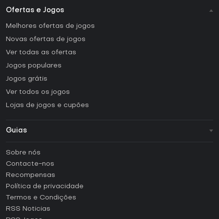
Ofertas e Jogos
Melhores ofertas de jogos
Novas ofertas de jogos
Ver todas as ofertas
Jogos populares
Jogos grátis
Ver todos os jogos
Lojas de jogos e cupões
Guias
FAQ
Sobre nós
Guias e tutoriais
Contacte-nos
Como ativar uma CD Key Steam?
Recompensas
Como ativar uma CD Key Epic Games?
Política de privacidade
Termos e Condições
Como ativar uma CD Key GOG?
RSS Noticias
Como ativar uma CD Key Ubisoft Connect?