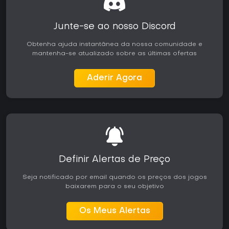
dos elementos idle e da variedade, enquanto o jogo
completo continua recebendo atualizações, como a versão
1.3, que introduziu a trilha sonora. Quem aprecia
Junte-se ao nosso Discord
experiências de gerenciamento aconchegantes com
suporte a multitarefa encontra no título atual uma opção
Obtenha ajuda instantânea da nossa comunidade e
recompensadora para sessões tranquilas e contínuas.
mantenha-se atualizado sobre as últimas ofertas
Aderir Agora
Definir Alertas de Preço
Seja notificado por email quando os preços dos jogos
baixarem para o seu objetivo
Os Meus Alertas