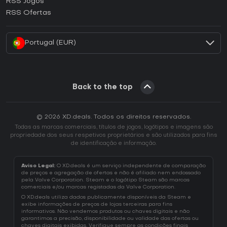
RSS Jogos
Como ativar uma CD Key EA App?
RSS Ofertas
Como ativar uma CD Key Battle.net?
Portugal (EUR)
Back to the top
© 2026 XD.deals. Todos os direitos reservados.
Todas as marcas comerciais, títulos de jogos, logótipos e imagens são
propriedade dos seus respetivos proprietários e são utilizados para fins
de identificação e informação.
Aviso Legal:
O XD.deals é um serviço independente de comparação
de preços e agregação de ofertas e não é afiliado nem endossado
pela Valve Corporation. Steam e o logótipo Steam são marcas
comerciais e/ou marcas registadas da Valve Corporation.
O XD.deals utiliza dados publicamente disponíveis da Steam e
exibe informações de preços de lojas terceiras para fins
informativos. Não vendemos produtos ou chaves digitais e não
garantimos a precisão, disponibilidade ou validade das ofertas ou
chaves digitais exibidas. Verifique sempre as condições finais