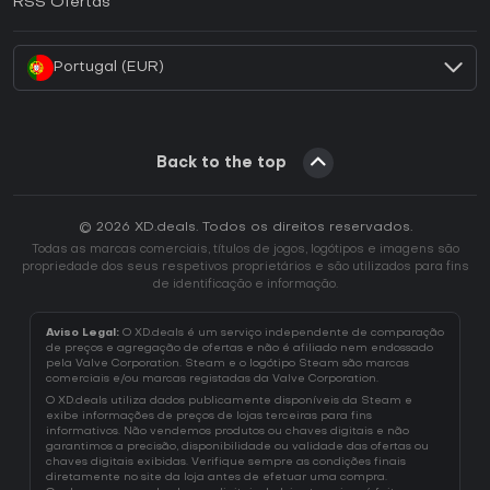
RSS Ofertas
Como ativar uma CD Key Battle.net?
Portugal (EUR)
Back to the top
© 2026 XD.deals. Todos os direitos reservados.
Todas as marcas comerciais, títulos de jogos, logótipos e imagens são
propriedade dos seus respetivos proprietários e são utilizados para fins
de identificação e informação.
Aviso Legal:
O XD.deals é um serviço independente de comparação
de preços e agregação de ofertas e não é afiliado nem endossado
pela Valve Corporation. Steam e o logótipo Steam são marcas
comerciais e/ou marcas registadas da Valve Corporation.
O XD.deals utiliza dados publicamente disponíveis da Steam e
exibe informações de preços de lojas terceiras para fins
informativos. Não vendemos produtos ou chaves digitais e não
garantimos a precisão, disponibilidade ou validade das ofertas ou
chaves digitais exibidas. Verifique sempre as condições finais
diretamente no site da loja antes de efetuar uma compra.