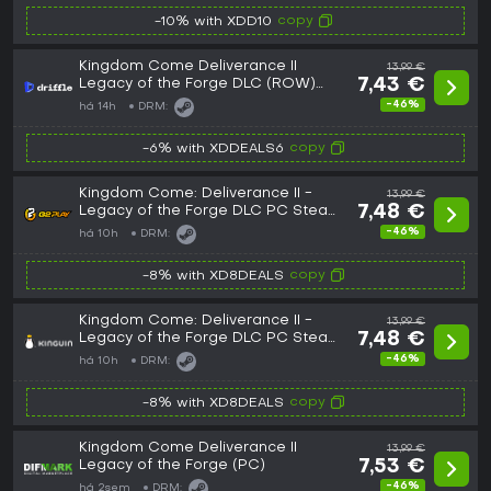
copy
-10% with XDD10
Kingdom Come Deliverance II
13,99 €
Legacy of the Forge DLC (ROW)
7,43 €
(PC) - Steam - Digital Key
-46%
há 14h
DRM:
copy
-6% with XDDEALS6
Kingdom Come: Deliverance II -
13,99 €
Legacy of the Forge DLC PC Steam
7,48 €
CD Key
-46%
há 10h
DRM:
copy
-8% with XD8DEALS
Kingdom Come: Deliverance II -
13,99 €
Legacy of the Forge DLC PC Steam
7,48 €
CD Key
-46%
há 10h
DRM:
copy
-8% with XD8DEALS
Kingdom Come Deliverance II
13,99 €
Legacy of the Forge (PC)
7,53 €
-46%
há 2sem
DRM: