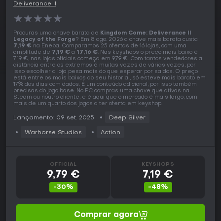
Deliverance II
★
★
★
★
★
Procuras uma chave barata de
Kingdom Come: Deliverance II
Legacy of the Forge
? Em 8 ago. 2026 a chave mais barata custa
7,19 €
na Eneba. Comparamos 25 ofertas de 16 lojas, com uma
amplitude de
7,19 €
a
17,16 €
. Nas keyshops o preço mais baixo é
7,19 €, nas lojas oficiais começa em 9,79 €. Com tantos vendedores a
distância entre os extremos é muitas vezes de várias vezes, por
isso escolher a loja pesa mais do que esperar por saldos. O preço
está entre os mais baixos do seu historial, só esteve mais barato em
17% dos dias com dados. É um conteúdo adicional, por isso também
precisas do jogo base. No PC compras uma chave que ativas na
Steam ou noutro cliente, e é aqui que o mercado é mais largo, com
mais de um quarto dos jogos a ter oferta em keyshop.
Lançamento: 09 set. 2025
Deep Silver
Warhorse Studios
Action
OFFICIAL
KEYSHOPS
9,79 €
7,19 €
-30%
-48%
Comprar agora