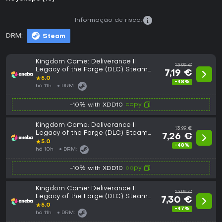
Informação de risco:
DRM:
Steam
Kingdom Come: Deliverance II
13,99 €
Legacy of the Forge (DLC) Steam
7,19 €
(PC) Key ROW
★
5.0
-48%
há 11h
DRM:
copy
-10% with XDD10
Kingdom Come: Deliverance II
13,99 €
Legacy of the Forge (DLC) Steam
7,26 €
(PC) Key GLOBAL
★
5.0
-48%
há 10h
DRM:
copy
-10% with XDD10
Kingdom Come: Deliverance II
13,99 €
Legacy of the Forge (DLC) Steam
7,30 €
(PC) Key EUROPE
★
5.0
-47%
há 11h
DRM: