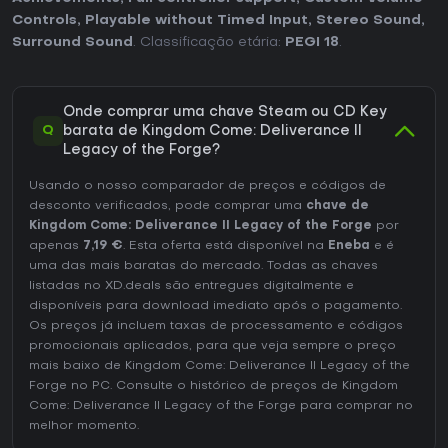
Controls
,
Playable without Timed Input
,
Stereo Sound
,
Surround Sound
. Classificação etária:
PEGI 18
.
Onde comprar uma chave Steam ou CD Key
Q
barata de Kingdom Come: Deliverance II
Legacy of the Forge?
Usando o nosso comparador de preços e códigos de
desconto verificados, pode comprar uma
chave de
Kingdom Come: Deliverance II Legacy of the Forge
por
apenas
7,19 €
. Esta oferta está disponível na
Eneba
e é
uma das mais baratas do mercado. Todas as chaves
listadas no XD.deals são entregues digitalmente e
disponíveis para download imediato após o pagamento.
Os preços já incluem taxas de processamento e códigos
promocionais aplicados, para que veja sempre o preço
mais baixo de Kingdom Come: Deliverance II Legacy of the
Forge no
PC
. Consulte o
histórico de preços de Kingdom
Come: Deliverance II Legacy of the Forge
para comprar no
melhor momento.