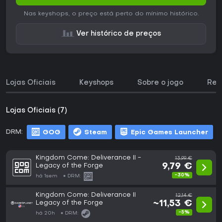
Nas keyshops, o preço está perto do mínimo histórico.
Ver histórico de preços
Lojas Oficiais
Keyshops
Sobre o jogo
Req
Lojas Oficiais (7)
DRM:
GOG
Steam
Epic Games Launcher
Kingdom Come: Deliverance II -
13,99 €
Legacy of the Forge
9,79 €
-30%
há 1sem
DRM:
Kingdom Come: Deliverance II
12,14 €
Legacy of the Forge
~11,53 €
-5%
há 20h
DRM: