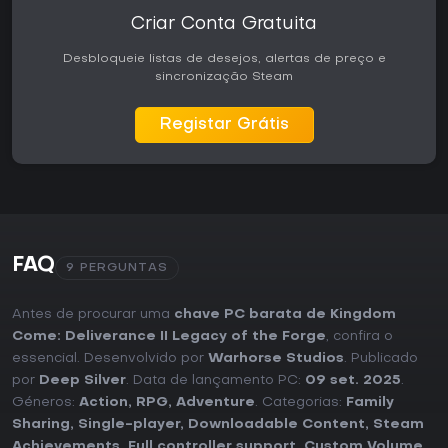
Criar Conta Gratuita
Desbloqueie listas de desejos, alertas de preço e
sincronização Steam
Registar Grátis
FAQ
9 PERGUNTAS
Antes de procurar uma
chave PC barata de Kingdom
Come: Deliverance II Legacy of the Forge
, confira o
essencial. Desenvolvido por
Warhorse Studios
. Publicado
por
Deep Silver
. Data de lançamento PC:
09 set. 2025
.
Géneros:
Action
,
RPG
,
Adventure
. Categorias:
Family
Sharing
,
Single-player
,
Downloadable Content
,
Steam
Achievements
,
Full controller support
,
Custom Volume