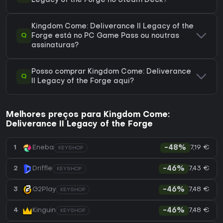
Legacy of the Forge no Steam Deck?
Kingdom Come: Deliverance II Legacy of the
Q
Forge está no PC Game Pass ou noutras
assinaturas?
Posso comprar Kingdom Come: Deliverance
Q
II Legacy of the Forge aqui?
Melhores preços para Kingdom Come:
Deliverance II Legacy of the Forge
7,19 €
1
Eneba
-48%
KEYSHOP
7,43 €
2
Driffle
-46%
KEYSHOP
7,48 €
3
G2Play
-46%
KEYSHOP
7,48 €
4
Kinguin
-46%
KEYSHOP