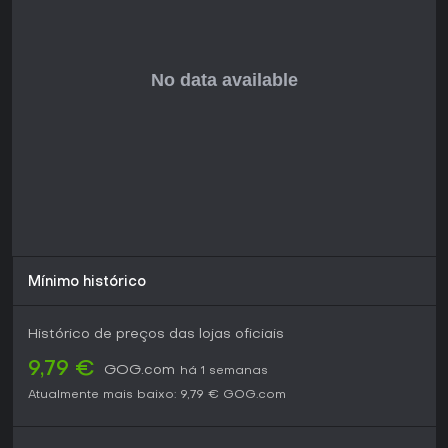
É ideal para fãs de RPGs imersivos que gostam de um ritmo
mais cadenciado com apostas pessoais, em vez de ação
nonstop. No início de 2026, o jogo segue apoiado, com
esse DLC trazendo adições relevantes como
personalização de casa. Se você curte construção de
mundo realista e progressão baseada em habilidades, é
uma ótima opção para prolongar sua estadia na Boêmia.
Mínimo histórico
Histórico de preços das lojas oficiais
9,79 €
GOG.com
há 1 semanas
Atualmente mais baixo:
9,79 €
GOG.com