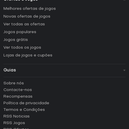
Melhores ofertas de jogos
Novas ofertas de jogos
Ver todas as ofertas
Jogos populares
Jogos grátis
Ver todos os jogos
Lojas de jogos e cupões
Guias
FAQ
Sobre nós
Guias e tutoriais
Contacte-nos
Como ativar uma CD Key Steam?
Recompensas
Como ativar uma CD Key Epic Games?
Política de privacidade
Termos e Condições
Como ativar uma CD Key GOG?
RSS Noticias
Como ativar uma CD Key Ubisoft Connect?
RSS Jogos
Como ativar uma CD Key EA App?