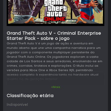
Grand Theft Auto V - Criminal Enterprise
Starter Pack - sobre o jogo
Grand Theft Auto V é um jogo de ação e aventura em
mundo aberto que une uma campanha narrativa para um
jogador com o componente multiplayer persistente do
Grand Theft Auto Online. Os jogadores exploram a vasta
cidade de Los Santos e seus arredores, envolvendo-se em
crimes, corridas, tiroteios e explorações. O título inclui as
versões para Xbox One e Xbox Series X|S, permitindo
acesso completo à experiência tanto no hardware atual
quanto no de geração anterior.
+Mais
Jogabilidade
O núcleo da jogabilidade gira em torno do controle de três
Classificação etária
protagonistas com histórias que se cruzam em assaltos de
alto risco. A troca entre personagens é instantânea e cada
Indisponível
um traz habilidades próprias que influenciam o andamento