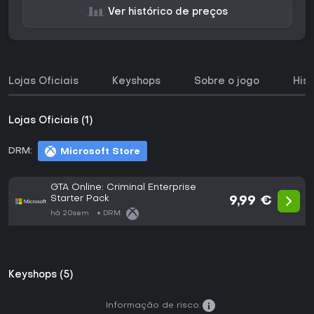
Ver histórico de preços
Lojas Oficiais
Keyshops
Sobre o jogo
His
Lojas Oficiais (1)
DRM:
Microsoft Store
GTA Online: Criminal Enterprise
Starter Pack
9,99 €
há 20sem
DRM:
Keyshops (5)
Informação de risco: