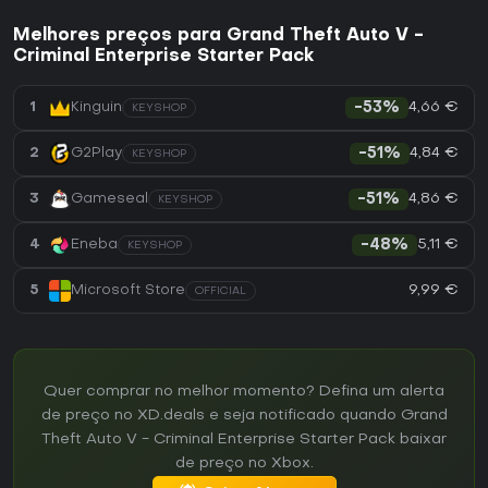
Melhores preços para Grand Theft Auto V -
Criminal Enterprise Starter Pack
4,66 €
1
Kinguin
-53%
KEYSHOP
4,84 €
2
G2Play
-51%
KEYSHOP
4,86 €
3
Gameseal
-51%
KEYSHOP
5,11 €
4
Eneba
-48%
KEYSHOP
9,99 €
5
Microsoft Store
OFFICIAL
Quer comprar no melhor momento? Defina um alerta
de preço no XD.deals e seja notificado quando Grand
Theft Auto V - Criminal Enterprise Starter Pack baixar
de preço no Xbox.