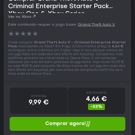
Criminal Enterprise Starter Pack
Xbox One & Xbox Series
Ver no Xbox
Este conteúdo requer o jogo base:
Grand Theft Auto V
★
★
★
★
★
Onde comprar
Grand Theft Auto V - Criminal Enterprise Starter
Pack
mais barato na Xbox? Em 9 ago. 2026 o melhor preço é
4,66 €
na Kinguin, entre 6 ofertas em 5 lojas. Aqui é raro, porque menos de
um jogo Xbox em cada dez tem oferta em keyshop. Compensa, mas
confirma primeiro se o título está no Game Pass. É um conteúdo
adicional, por isso também precisas do jogo base. Hoje custa 15,03 €,
ou seja 19,69 € pelo conjunto. Na Xbox menos de um jogo em cada dez
tem oferta em keyshop, por isso antes de comprares confirma se o
título está no Game Pass.
KEYSHOPS
OFFICIAL
4,66 €
9,99 €
-53%
Comprar agora