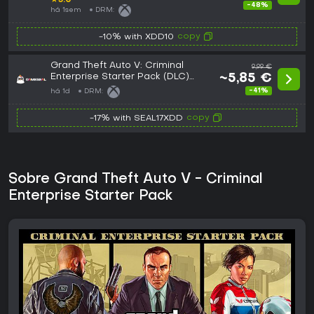
★
5.0
-48%
há 1sem
DRM:
copy
-10% with XDD10
Grand Theft Auto V: Criminal
9,99 €
Enterprise Starter Pack (DLC)
~5,85 €
(Xbox One / Xbox Series X|S)
-41%
há 1d
DRM:
Xbox Live Key - GLOBAL
copy
-17% with SEAL17XDD
Sobre Grand Theft Auto V - Criminal
Enterprise Starter Pack