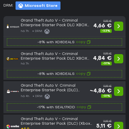
DRM:
Microsoft Store
Grand Theft Auto V - Criminal
9,99 €
Enterprise Starter Pack DLC XBOX
4,66 €
One CD Key
-53%
há 7h
DRM:
copy
-8% with XD8DEALS
Grand Theft Auto V - Criminal
9,99 €
4,84 €
Enterprise Starter Pack DLC XBOX
One CD Key
-51%
há 7h
copy
-8% with XD8DEALS
Grand Theft Auto V: Criminal
9,99 €
Enterprise Starter Pack (DLC)
~4,86 €
(Xbox One / Xbox Series X|S)
-51%
há 4h
DRM:
Xbox Live Key - EU
copy
-17% with SEAL17XDD
Grand Theft Auto V - Criminal
9,99 €
Enterprise Starter Pack (DLC) (Xbox
5,11 €
One) XBOX LIVE Key GLOBAL