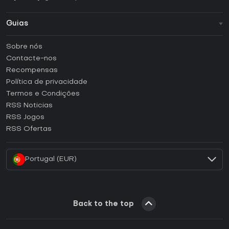
Guias
FAQ
Sobre nós
Guias e tutoriais
Contacte-nos
Como ativar uma CD Key Steam?
Recompensas
Como ativar uma CD Key Epic Games?
Política de privacidade
Termos e Condições
Como ativar uma CD Key GOG?
RSS Noticias
Como ativar uma CD Key Ubisoft Connect?
RSS Jogos
Como ativar uma CD Key EA App?
RSS Ofertas
Como ativar uma CD Key Battle.net?
Portugal (EUR)
Back to the top