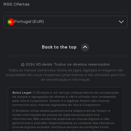
Como ativar uma CD Key EA App?
RSS Ofertas
Como ativar uma CD Key Battle.net?
Portugal (EUR)
Back to the top
© 2026 XD.deals. Todos os direitos reservados.
Todas as marcas comerciais, títulos de jogos, logótipos e imagens são
propriedade dos seus respetivos proprietários e são utilizados para fins
de identificação e informação.
Aviso Legal:
O XD.deals é um serviço independente de comparação
de preços e agregação de ofertas e não é afiliado nem endossado
pela Valve Corporation. Steam e o logótipo Steam são marcas
comerciais e/ou marcas registadas da Valve Corporation.
O XD.deals utiliza dados publicamente disponíveis da Steam e
exibe informações de preços de lojas terceiras para fins
informativos. Não vendemos produtos ou chaves digitais e não
garantimos a precisão, disponibilidade ou validade das ofertas ou
chaves digitais exibidas. Verifique sempre as condições finais