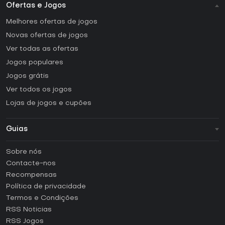
Ofertas e Jogos
Melhores ofertas de jogos
Novas ofertas de jogos
Ver todas as ofertas
Jogos populares
Jogos grátis
Ver todos os jogos
Lojas de jogos e cupões
Guias
FAQ
Sobre nós
Guias e tutoriais
Contacte-nos
Como ativar uma CD Key Steam?
Recompensas
Como ativar uma CD Key Epic Games?
Política de privacidade
Termos e Condições
Como ativar uma CD Key GOG?
RSS Noticias
Como ativar uma CD Key Ubisoft Connect?
RSS Jogos