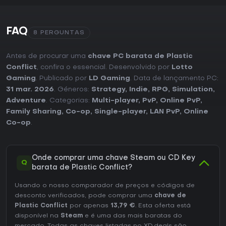
FAQ
8 PERGUNTAS
Antes de procurar uma
chave PC barata de Plastic
Conflict
, confira o essencial. Desenvolvido por
Lotto
Gaming
. Publicado por
LD Gaming
. Data de lançamento PC:
31 mar. 2026
. Géneros:
Strategy
,
Indie
,
RPG
,
Simulation
,
Adventure
. Categorias:
Multi-player
,
PvP
,
Online PvP
,
Family Sharing
,
Co-op
,
Single-player
,
LAN PvP
,
Online
Co-op
.
Onde comprar uma chave Steam ou CD Key
Q
barata de Plastic Conflict?
Usando o nosso comparador de preços e códigos de
desconto verificados, pode comprar uma
chave de
Plastic Conflict
por apenas
13,79 €
. Esta oferta está
disponível na
Steam
e é uma das mais baratas do