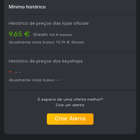
um mundo medieval, o título traz uma abordagem fresca via
mecânica de troca de perspectiva e interações ambientais.
Mínimo histórico
Fãs de estratégia pura vão achar os elementos RPG um
acréscimo cativante, enquanto amantes de ação apreciam
Histórico de preços das lojas oficiais
a participação em primeira pessoa. Com foco em
construção de reinos e batalhas em mapas variados, atrai
9,65 €
Steam
há 4 meses
entusiastas de estratégia em busca de imersão sem
complexidade excessiva.
Atualmente mais baixo:
13,79 €
Steam
Histórico de preços dos keyshops
-
-
-
Atualmente mais baixo:
-
-
À espera de uma oferta melhor?
Crie um alerta.
Criar Alerta