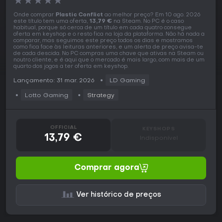
★
★
★
★
★
Onde comprar
Plastic Conflict
ao melhor preço? Em 10 ago. 2026
este título tem uma oferta,
13,79 €
na Steam. No PC é o caso
habitual, porque só cerca de um título em cada quatro consegue
oferta em keyshop e o resto fica na loja da plataforma. Não há nada a
comparar, mas seguimos este preço todos os dias e mostramos
como fica face às leituras anteriores, e um alerta de preço avisa-te
de cada descida. No PC compras uma chave que ativas na Steam ou
noutro cliente, e é aqui que o mercado é mais largo, com mais de um
quarto dos jogos a ter oferta em keyshop.
Lançamento: 31 mar. 2026
LD Gaming
Lotto Gaming
Strategy
OFFICIAL
KEYSHOPS
13,79 €
Indisponível
Comprar agora
Ver histórico de preços